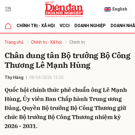
English
CHÍNH TRỊ - XÃ HỘI
VCCI
DOANH NGHIỆP
DOANH NH
bình luận
Trang chủ
Chính trị - Xã hội
Chính trị
Chân dung tân Bộ trưởng Bộ Công
Thương Lê Mạnh Hùng
Thy Hằng
08/04/2026 15:50
Quốc hội chính thức phê chuẩn ông Lê Mạnh
Hùng, Ủy viên Ban Chấp hành Trung ương
Hủy
G
Đảng, Quyền Bộ trưởng Bộ Công Thương giữ
chức Bộ trưởng Bộ Công Thương nhiệm kỳ
2026 - 2031.