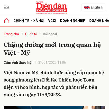
English
CHÍNH TRỊ - XÃ HỘI
VCCI
DOANH NGHIỆP
DOANH NH
bình luận
Trang chủ
Quốc tế
Đối ngoại
Chặng đường mới trong quan hệ
Việt - Mỹ
Cẩm Anh thực hiện
31/01/2025 11:06
Việt Nam và Mỹ chính thức nâng cấp quan hệ
song phương lên Đối tác Chiến lược Toàn
Hủy
G
diện vì hòa bình, hợp tác và phát triển bền
vững vào ngày 10/9/2023.