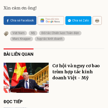
Xin cảm ơn ông!
Theo dõi trên
Chia sẻ Facebook
Chia sẻ Zalo
Việt Nam
Mỹ
Đối tác Chiến lược Toàn diện
Marc Knapper
hợp tác kinh doanh
BÀI LIÊN QUAN
Cơ hội và nguy cơ bao
trùm hợp tác kinh
doanh Việt - Mỹ
ĐỌC TIẾP