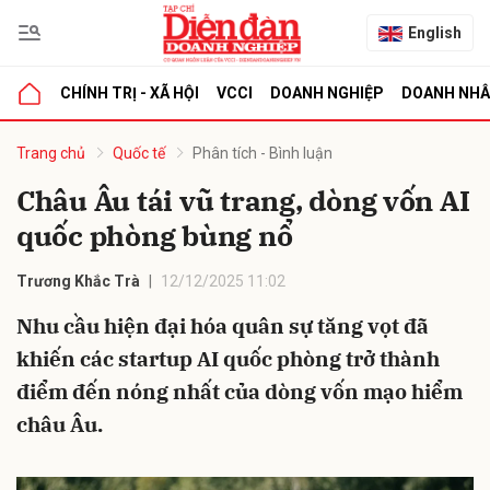
English
CHÍNH TRỊ - XÃ HỘI
VCCI
DOANH NGHIỆP
DOANH NH
bình luận
Trang chủ
Quốc tế
Phân tích - Bình luận
Châu Âu tái vũ trang, dòng vốn AI
quốc phòng bùng nổ
Trương Khắc Trà
12/12/2025 11:02
Nhu cầu hiện đại hóa quân sự tăng vọt đã
khiến các startup AI quốc phòng trở thành
Hủy
G
điểm đến nóng nhất của dòng vốn mạo hiểm
châu Âu.