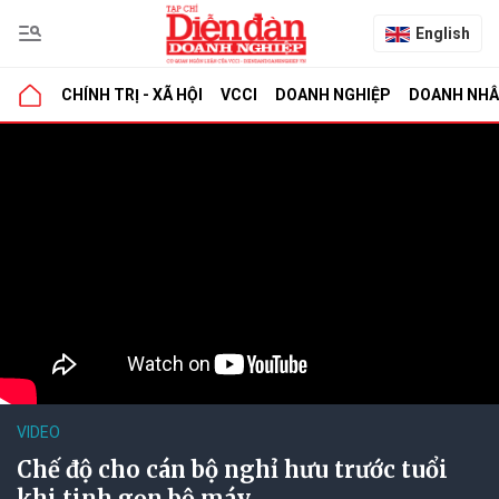
English
CHÍNH TRỊ - XÃ HỘI
VCCI
DOANH NGHIỆP
DOANH NH
VIDEO
Chế độ cho cán bộ nghỉ hưu trước tuổi
khi tinh gọn bộ máy