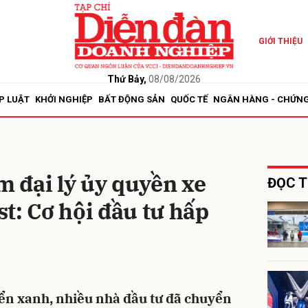
GIỚI THIỆU
bình luận
Thứ Bảy,
08/08/2026
P LUẬT
KHỞI NGHIỆP
BẤT ĐỘNG SẢN
QUỐC TẾ
NGÂN HÀNG - CHỨN
m đại lý ủy quyền xe
ĐỌC T
t: Cơ hội đầu tư hấp
Hủy
G
ển xanh, nhiều nhà đầu tư đã chuyển