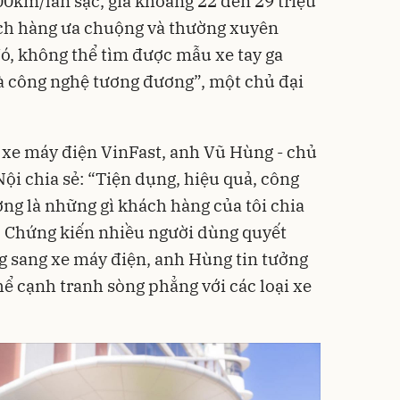
0km/lần sạc, giá khoảng 22 đến 29 triệu
ch hàng ưa chuộng và thường xuyên
đó, không thể tìm được mẫu xe tay ga
và công nghệ tương đương”, một chủ đại
xe máy điện VinFast, anh Vũ Hùng - chủ
Nội chia sẻ: “Tiện dụng, hiệu quả, công
ờng
là những gì khách hàng của tôi chia
. Chứng kiến nhiều người dùng quyết
g sang xe máy điện, anh Hùng tin tưởng
hể cạnh tranh sòng phẳng với các loại xe