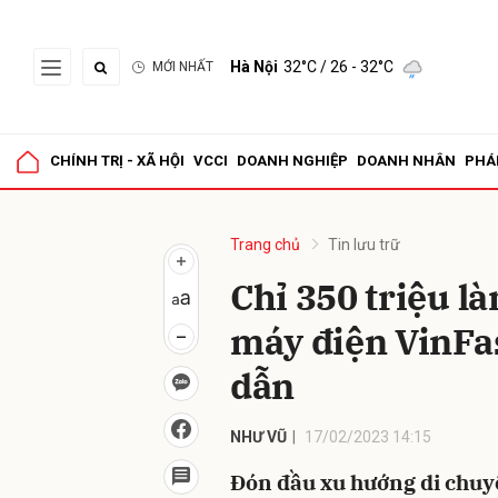
Hà Nội
32°C
/ 26 - 32°C
MỚI NHẤT
Gửi 
CHÍNH TRỊ - XÃ HỘI
VCCI
DOANH NGHIỆP
DOANH NHÂN
PHÁ
Trang chủ
Tin lưu trữ
Chỉ 350 triệu là
máy điện VinFas
dẫn
NHƯ VŨ
17/02/2023 14:15
Đón đầu xu hướng di chuy