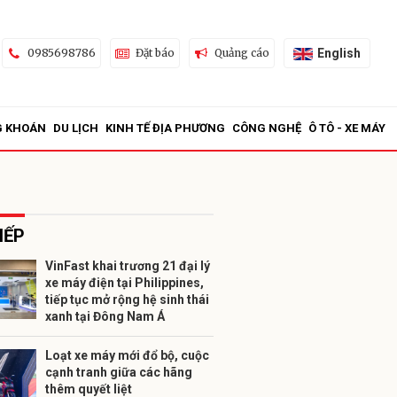
English
0985698786
Đặt báo
Quảng cáo
G KHOÁN
DU LỊCH
KINH TẾ ĐỊA PHƯƠNG
CÔNG NGHỆ
Ô TÔ - XE MÁY
IẾP
VinFast khai trương 21 đại lý
xe máy điện tại Philippines,
ửi
tiếp tục mở rộng hệ sinh thái
xanh tại Đông Nam Á
Loạt xe máy mới đổ bộ, cuộc
cạnh tranh giữa các hãng
thêm quyết liệt