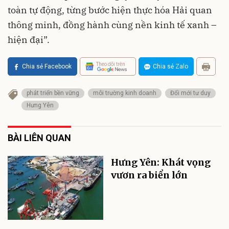
toàn tự động, từng bước hiện thực hóa Hải quan
thông minh, đồng hành cùng nền kinh tế xanh –
hiện đại”.
Theo dõi trên
Chia sẻ Facebook
Chia sẻ Zalo
phát triển bền vững
môi trường kinh doanh
Đổi mới tư duy
Hưng Yên
BÀI LIÊN QUAN
Hưng Yên: Khát vọng
vươn ra biển lớn