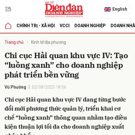
English
CHÍNH TRỊ - XÃ HỘI
VCCI
DOANH NGHIỆP
DOANH NH
bình luận
Trang chủ
Kinh tế địa phương
Chi cục Hải quan khu vực IV: Tạo
“luồng xanh” cho doanh nghiệp
phát triển bền vững
Vũ Phường
02/08/2025 18:56
Chi cục Hải quan khu vực IV đang từng bước
Hủy
G
đổi mới phương thức quản lý, triển khai cơ
chế “luồng xanh” thông quan nhằm tạo điều
kiện thuận lợi tối đa cho doanh nghiệp xuất