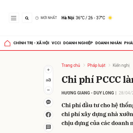
Hà Nội
36°C
/ 26 - 37°C
MỚI NHẤT
Gửi 
CHÍNH TRỊ - XÃ HỘI
VCCI
DOANH NGHIỆP
DOANH NHÂN
PHÁ
Trang chủ
Pháp luật
Kiến nghị
Chi phí PCCC l
HƯƠNG GIANG - DUY LONG
28/04/
Chi phí đầu tư cho hệ th
chi phí xây dựng nhà xưở
chịu đựng của các doanh n