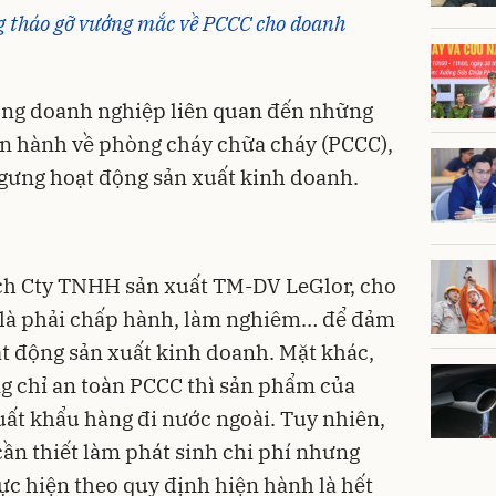
g tháo gỡ vướng mắc về PCCC cho doanh
ồng doanh nghiệp liên quan đến những
iện hành về phòng cháy chữa cháy (PCCC),
gưng hoạt động sản xuất kinh doanh.
ch Cty TNHH sản xuất TM-DV LeGlor, cho
là phải chấp hành, làm nghiêm… để đảm
t động sản xuất kinh doanh. Mặt khác,
g chỉ an toàn PCCC thì sản phẩm của
ất khẩu hàng đi nước ngoài. Tuy nhiên,
ần thiết làm phát sinh chi phí nhưng
c hiện theo quy định hiện hành là hết