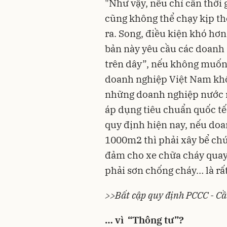
"Như vậy, nếu chỉ cần thời 
cũng không thể chạy kịp t
ra. Song, điều kiện khó hơn
bản này yêu cầu các doanh 
trên dây”, nếu không muốn n
doanh nghiệp Việt Nam khô
những doanh nghiệp nước ng
áp dụng tiêu chuẩn quốc tế
quy định hiện nay, nếu doa
1000m2 thì phải xây bể ch
đảm cho xe chữa cháy quay 
phải sơn chống cháy… là rấ
>>
Bất cập quy định PCCC - Cầ
… vì “Thông tư”?