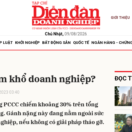
GIỚI THIỆU
bình luận
Chủ Nhật,
09/08/2026
P LUẬT
KHỞI NGHIỆP
BẤT ĐỘNG SẢN
QUỐC TẾ
NGÂN HÀNG - CHỨN
àm khổ doanh nghiệp?
ĐỌC T
2023 03:40
Hủy
G
ống PCCC chiếm khoảng 30% trên tổng
ng. Gánh nặng này đang nằm ngoài sức
ghiệp, nếu không có giải pháp tháo gỡ.