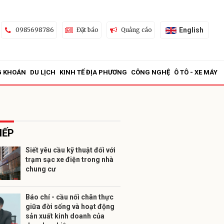
English
0985698786
Đặt báo
Quảng cáo
G KHOÁN
DU LỊCH
KINH TẾ ĐỊA PHƯƠNG
CÔNG NGHỆ
Ô TÔ - XE MÁY
IẾP
Siết yêu cầu kỹ thuật đối với
trạm sạc xe điện trong nhà
ửi
chung cư
Báo chí - cầu nối chân thực
giữa đời sống và hoạt động
sản xuất kinh doanh của