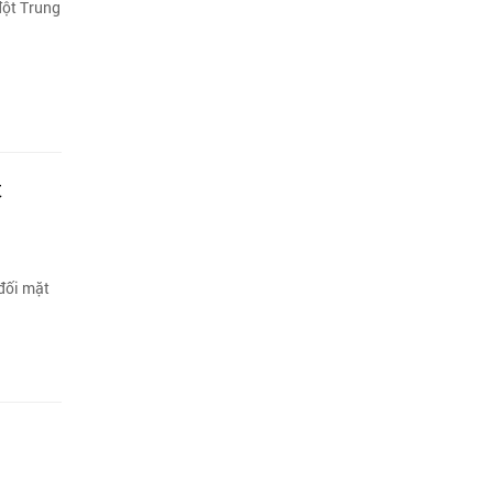
đột Trung
t
 đối mặt