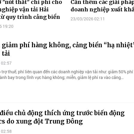
 "nút thắt" chi phí cho
Cần thêm các giải pháp
ghiệp vận tải Hải
doanh nghiệp xuất kh
ừ quy trình cảng biển
23/03/2026 02:11
6 19:20
 giảm phí hàng không, cảng biển “hạ nhiệt
 tải
 02:57
 trợ thuế, phí liên quan đến các doanh nghiệp vận tải như: giảm 50% phí 
hành bay trong lĩnh vực hàng không; miễn, giảm lệ phí ra vào cảng…
điều chủ động thích ứng trước biến động
ics do xung đột Trung Đông
 02:58