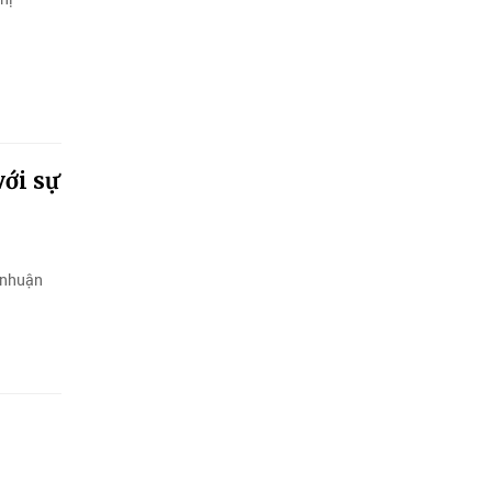
ới sự
 nhuận