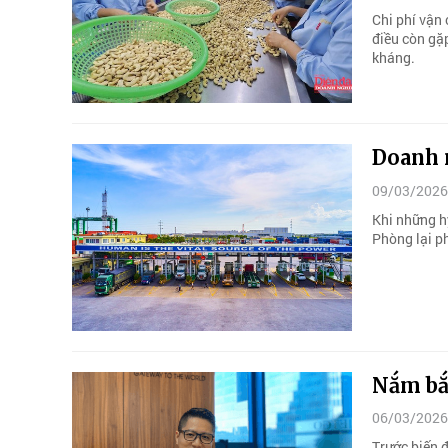
Chi phí vận
điều còn gặ
kháng.
Doanh n
09/03/2026
Khi những h
Phòng lại ph
Nắm bắt
06/03/2026
Trước biến đ