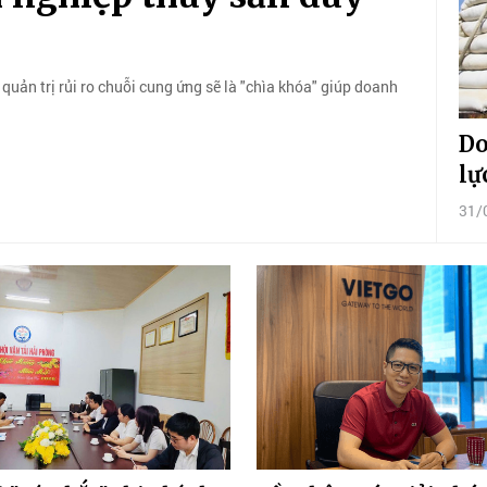
quản trị rủi ro chuỗi cung ứng sẽ là "chìa khóa" giúp doanh
Do
lự
31/