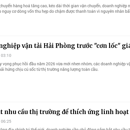
 chuyển hàng hoá tăng cao, kéo dài thời gian vận chuyển, doanh nghiệp
p nguy cơ dòng vốn thu hẹp do chậm được thanh toán vì nguyên nhân bấ
ghiệp vận tải Hải Phòng trước "cơn lốc" gi
 03:10
y vọng phục hồi đầu năm 2026 vừa mới nhen nhóm, các doanh nghiệp vậ
ải hứng chịu cú sốc từ thị trường năng lượng toàn cầu.
 nhu cầu thị trường để thích ứng linh hoạt
 06:25
ộng địa chính trị thế giới, doanh nghiệp cần chủ động nắm bắt nhu cầu t