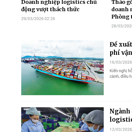
Doanh nghiệp logistics chủ
Tháo gỡ
động vượt thách thức
doanh n
Phòng t
29/03/2026 02:26
28/03/202
Đề xuất
phí vận
16/03/2026
Kiến nghị hỗ
cánh, điều 
Ngành 
logist
12/03/2026