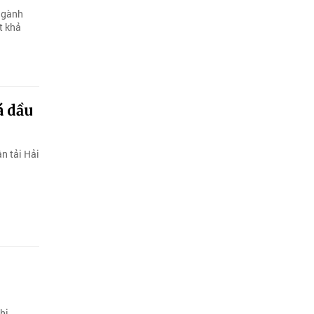
 ngành
t khả
á dầu
n tải Hải
hị