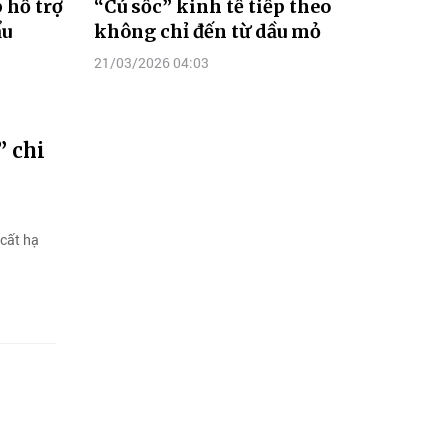
 hỗ trợ
“Cú sốc” kinh tế tiếp theo
ẩu
không chỉ đến từ dầu mỏ
21/03/2026 04:03
” chi
cất hạ