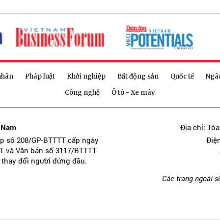
nhân
Pháp luật
Khởi nghiệp
Bất động sản
Quốc tế
Ngâ
Công nghệ
Ô tô - Xe máy
t Nam
Địa chỉ: Tò
ép số 208/GP-BTTTT cấp ngày
Điệ
T và Văn bản số 3117/BTTTT-
 thay đổi người đứng đầu.
Các trang ngoài s