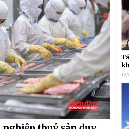
Tá
kh
12/
 nghiệp thuỷ sản duy