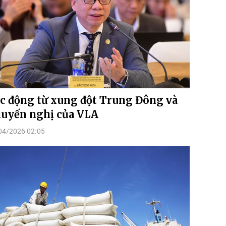
c động từ xung đột Trung Đông và
uyến nghị của VLA
04/2026 02:05