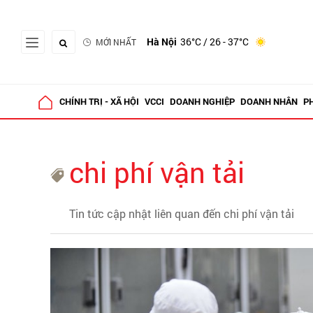
Hà Nội
36°C
/ 26 - 37°C
MỚI NHẤT
CHÍNH TRỊ - XÃ HỘI
VCCI
DOANH NGHIỆP
DOANH NHÂN
P
chi phí vận tải
Tin tức cập nhật liên quan đến chi phí vận tải