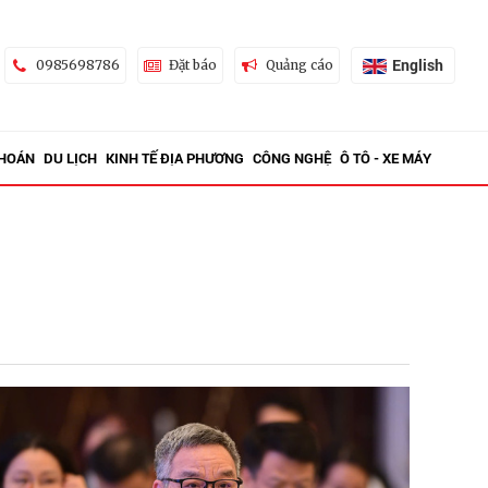
English
0985698786
Đặt báo
Quảng cáo
KHOÁN
DU LỊCH
KINH TẾ ĐỊA PHƯƠNG
CÔNG NGHỆ
Ô TÔ - XE MÁY