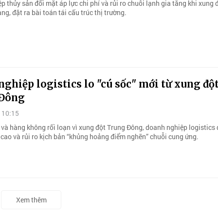
 thủy sản đối mặt áp lực chi phí và rủi ro chuỗi lạnh gia tăng khi xung 
ng, đặt ra bài toán tái cấu trúc thị trường.
ghiệp logistics lo "cú sốc" mới từ xung độ
 Đông
 10:15
 và hàng không rối loạn vì xung đột Trung Đông, doanh nghiệp logistics
g cao và rủi ro kịch bản “khủng hoảng điểm nghẽn” chuỗi cung ứng.
Xem thêm