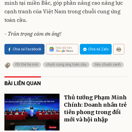
minh tại miền Bắc, góp phần nâng cao năng lực
cạnh tranh của Việt Nam trong chuỗi cung ứng
toàn cầu.
-
Trân trọng cảm ơn ông!
Theo dõi trên
Chia sẻ Facebook
Chia sẻ Zalo
FDI thế hệ mới
chuỗi cung ứng toàn cầu
tiêu chuẩn xanh
BÀI LIÊN QUAN
Thủ tướng Phạm Minh
Chính: Doanh nhân trẻ
tiên phong trong đổi
mới và hội nhập