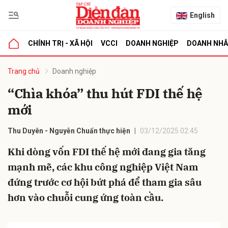
English
CHÍNH TRỊ - XÃ HỘI
VCCI
DOANH NGHIỆP
DOANH NH
bình luận
Trang chủ
Doanh nghiệp
“Chìa khóa” thu hút FDI thế hệ
mới
Thu Duyên - Nguyễn Chuẩn thực hiện
03/12/2025 02:45
Khi dòng vốn FDI thế hệ mới đang gia tăng
mạnh mẽ, các khu công nghiệp Việt Nam
Hủy
G
đứng trước cơ hội bứt phá để tham gia sâu
hơn vào chuỗi cung ứng toàn cầu.