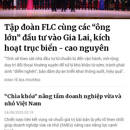
Tập đoàn FLC cùng các “ông
lớn” đầu tư vào Gia Lai, kích
hoạt trục biển - cao nguyên
"Tỉnh sẽ theo sát nhà đầu tư từ chuẩn bị đến vận hành, mở rộng;
duy trì đối thoại thường xuyên để xử lý khó khăn từ sớm, tránh phát
sinh “điểm nghẽn”, bảo đảm dự án triển khai thông suốt, hiệu quả".
KINH TẾ ĐỊA PHƯƠNG
“Chìa khóa” nâng tầm doanh nghiệp vừa và
nhỏ Việt Nam
24/08/2025 02:19
Chiến lược liên kết vùng và chuỗi giá trị bài bản là yếu tố then chốt
giúp doanh nghiệp vừa và nhỏ (SMEs) nâng cao năng lực cạnh