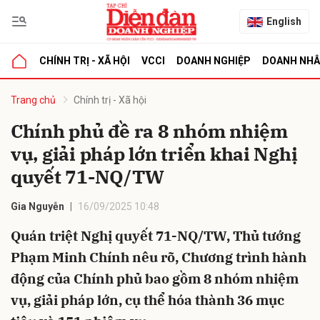
English
CHÍNH TRỊ - XÃ HỘI
VCCI
DOANH NGHIỆP
DOANH NH
bình luận
Trang chủ
Chính trị - Xã hội
Chính phủ đề ra 8 nhóm nhiệm
vụ, giải pháp lớn triển khai Nghị
quyết 71-NQ/TW
Gia Nguyễn
16/09/2025 10:48
Quán triệt Nghị quyết 71-NQ/TW, Thủ tướng
Hủy
G
Phạm Minh Chính nêu rõ, Chương trình hành
động của Chính phủ bao gồm 8 nhóm nhiệm
vụ, giải pháp lớn, cụ thể hóa thành 36 mục