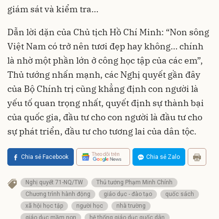
giám sát và kiểm tra…
Dẫn lời dặn của Chủ tịch Hồ Chí Minh: “Non sông
Việt Nam có trở nên tươi đẹp hay không… chính
là nhờ một phần lớn ở công học tập của các em”,
Thủ tướng nhấn mạnh, các Nghị quyết gần đây
của Bộ Chính trị cũng khẳng định con người là
yếu tố quan trọng nhất, quyết định sự thành bại
của quốc gia, đầu tư cho con người là đầu tư cho
sự phát triển, đầu tư cho tương lai của dân tộc.
Theo dõi trên
Chia sẻ Facebook
Chia sẻ Zalo
Nghị quyết 71-NQ/TW
Thủ tướng Phạm Minh Chính
Chương trình hành động
giáo dục - đào tạo
quốc sách
xã hội học tập
người học
nhà trường
giáo dục mầm non
hệ thống giáo dục quốc dân