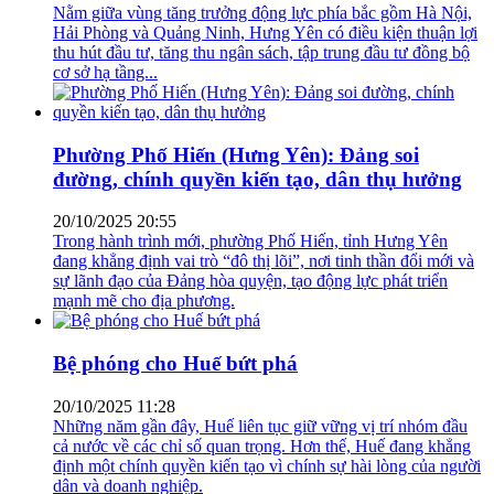
cơ sở hạ tầng...
Phường Phố Hiến (Hưng Yên): Đảng soi
đường, chính quyền kiến tạo, dân thụ hưởng
20/10/2025 20:55
Trong hành trình mới, phường Phố Hiến, tỉnh Hưng Yên
đang khẳng định vai trò “đô thị lõi”, nơi tinh thần đổi mới và
sự lãnh đạo của Đảng hòa quyện, tạo động lực phát triển
mạnh mẽ cho địa phương.
Bệ phóng cho Huế bứt phá
20/10/2025 11:28
Những năm gần đây, Huế liên tục giữ vững vị trí nhóm đầu
cả nước về các chỉ số quan trọng. Hơn thế, Huế đang khẳng
định một chính quyền kiến tạo vì chính sự hài lòng của người
dân và doanh nghiệp.
Chính quyền kiến tạo