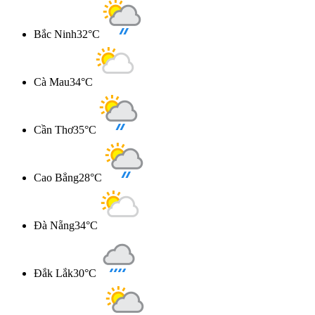
Bắc Ninh
32°C
Cà Mau
34°C
Cần Thơ
35°C
Cao Bẳng
28°C
Đà Nẵng
34°C
Đắk Lắk
30°C