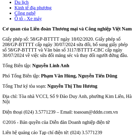
Ô tô - Xe máy
Cơ quan của Liên đoàn Thương mại và Công nghiệp Việt Nam
Giấy phép số: 58/GP-BTTTT ngày 18/02/2020. Giấy phép số
208/GP-BTTTT cấp ngày 30/07/2024 sửa đổi, bổ sung giấy phép
số 58/GP-BTTTT và Văn bản số 3117/BTTTT-CBC cấp ngày
30/07/2024 về việc sửa đổi măng séc và thay đổi người đứng đầu.
Tổng Biên tập:
Nguyễn Linh Anh
Phó Tổng Biên tập:
Phạm Văn Hùng, Nguyễn Tiến Dũng
Tổng Thư ký tòa soạn:
Nguyễn Thị Thu Hương
Địa chỉ: Tòa nhà VCCI, Số 9 Đào Duy Anh, phường Kim Liên, Hà
Nội
Điện thoại (024) 3.5771239 – Email: toasoan@dddn.com.vn
©2016 - Bản quyền của Diễn đàn Doanh nghiệp điện tử
Liên hệ quảng cáo Tạp chí điện tử: (024) 3.5771239
Các trang ngoài sẽ được mở ra ở cửa sổ mới. Tạp chí Diễn đàn
Doanh nghiệp không chịu trách nhiệm nội dung các trang ngoài