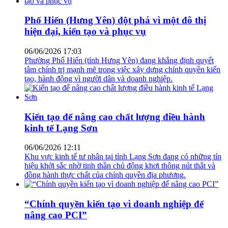
hiện đại, kiến tạo và phục vụ
06/06/2026 17:03
Phường Phố Hiến (tỉnh Hưng Yên) đang khẳng định quyết
tâm chính trị mạnh mẽ trong việc xây dựng chính quyền kiến
tạo, hành động vì người dân và doanh nghiệp.
Kiến tạo để nâng cao chất lượng điều hành
kinh tế Lạng Sơn
06/06/2026 12:11
Khu vực kinh tế tư nhân tại tỉnh Lạng Sơn đang có những tín
hiệu khởi sắc nhờ tinh thần chủ động khơi thông nút thắt và
đồng hành thực chất của chính quyền địa phương.
“Chính quyền kiến tạo vì doanh nghiệp để
nâng cao PCI”
05/06/2026 22:59
Hưng Yên đang vươn mình mạnh mẽ trở thành một trong
những điểm sáng thu hút đầu tư tại khu vực phía Bắc. Tỉnh