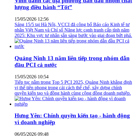
15/05/2026 12:56
Sáng 15/5 tại Hà Nội, VCCI đã công bố Báo cáo Kinh tế tư
nhân Việt Nam và Chỉ số Năng lực cạnh tranh cấp tỉnh năm
2025: Khu vực tư nhân sẵn sàng bước vào giai đoạn bứt phá.
Quảng Ninh 13 năm liên tiếp trong nhóm dẫn
đầu PCI cả nước
15/05/2026 10:54
Tiếp tục nằm trong Top 5 PCI 2025, Quảng Ninh khẳng định
vị thế tiên phong trong cải cách thể chế, xây dựng chính
quyền kiến tạo và đồng hành cùng cộng đồng doanh nghiệp.
Hưng Yên: Chính quyền kiến tạo - hành động
vì doanh nghiệp
06/05/2026 09:48
Nằm giữa vùng tăng trưởng động lực phía bắc gồm Hà Nội,
Hải Phòng và Quảng Ninh, Hưng Yên có điều kiện thuận lợi
thu hút đầu tư, tăng thu ngân sách, tập trung đầu tư đồng bộ