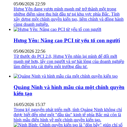
xây dựng một chính quyền kiến tạo, liêm chính và đồng hành
cùng doanh nghiệp.
Hưng Yên: Nâng cao PCI từ yếu tố con người
05/06/2026 22:56
Từ thước đo PCI 2.0, Hưng Yên nhìn lại mình để đổi mới
mạnh mẽ hơn, lấy con người và sự hài lòng của doanh nghiệp
làm điểm tựa cải thiện môi trường đầu tư.
Quảng Ninh và hình mẫu của một chính quyền
kiến tạo
16/05/2026 15:37
Trong kỷ nguyên phát triển mới, tỉnh Quảng Ninh không chỉ
được biết đến như một "đầu tàu" kinh tế phía Bắc mà còn là
hình mẫu điển hình về một chính quyền kiến tạo.
Ninh Bình: Chính quyền kiến tạo là "đòn bẩy"