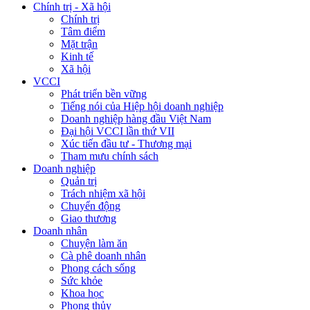
Chính trị - Xã hội
Chính trị
Tâm điểm
Mặt trận
Kinh tế
Xã hội
VCCI
Phát triển bền vững
Tiếng nói của Hiệp hội doanh nghiệp
Doanh nghiệp hàng đầu Việt Nam
Đại hội VCCI lần thứ VII
Xúc tiến đầu tư - Thương mại
Tham mưu chính sách
Doanh nghiệp
Quản trị
Trách nhiệm xã hội
Chuyển động
Giao thương
Doanh nhân
Chuyện làm ăn
Cà phê doanh nhân
Phong cách sống
Sức khỏe
Khoa học
Phong thủy