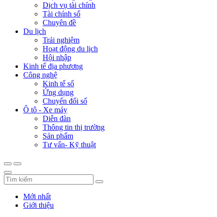
Dịch vụ tài chính
Tài chính số
Chuyên đề
Du lịch
Trải nghiệm
Hoạt động du lịch
Hội nhập
Kinh tế địa phương
Công nghệ
Kinh tế số
Ứng dụng
Chuyển đổi số
Ô tô - Xe máy
Diễn đàn
Thông tin thị trường
Sản phẩm
Tư vấn- Kỹ thuật
Mới nhất
Giới thiệu