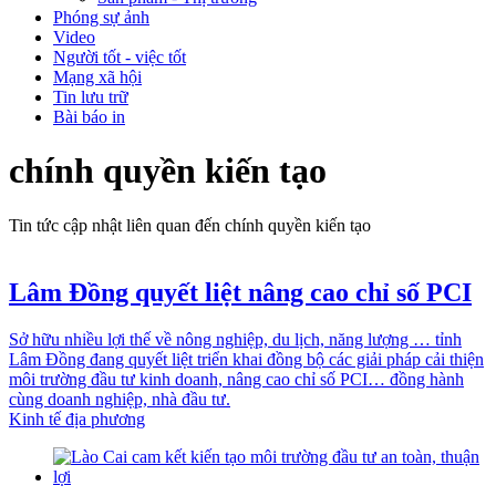
Phóng sự ảnh
Video
Người tốt - việc tốt
Mạng xã hội
Tin lưu trữ
Bài báo in
chính quyền kiến tạo
Tin tức cập nhật liên quan đến chính quyền kiến tạo
Lâm Đồng quyết liệt nâng cao chỉ số PCI
Sở hữu nhiều lợi thế về nông nghiệp, du lịch, năng lượng … tỉnh
Lâm Đồng đang quyết liệt triển khai đồng bộ các giải pháp cải thiện
môi trường đầu tư kinh doanh, nâng cao chỉ số PCI… đồng hành
cùng doanh nghiệp, nhà đầu tư.
Kinh tế địa phương