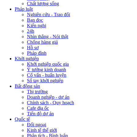
Chất lượng sống
Pháp luật
Nghiên cứu - Trao đổi
Bạn đọc
Kiến nghị
24h
Nhìn thẳng - Nói thật
Chống hàng giả
Hồ sơ
Pháp đình
Khởi nghiệp
Khởi nghiệp quốc gia
Ý tưởng kinh doanh
Cố vấn - huấn luyện
Sổ tay khởi nghiệp
Bất động sản
Thị trường
Doanh nghiệp - dự án
Chính sách - Quy hoạch
Cafe địa ốc
Tiến độ dự án
Quốc tế
Đối ngoại
Kinh tế thế giới
Phân tích - Bình luận