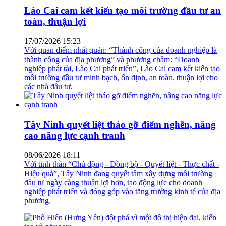
Lào Cai cam kết kiến tạo môi trường đầu tư an
toàn, thuận lợi
17/07/2026 15:23
Với quan điểm nhất quán: “Thành công của doanh nghiệp là
thành công của địa phương” và phương châm: “Doanh
nghiệp phát tài, Lào Cai phát triển”, Lào Cai cam kết kiến tạo
môi trường đầu tư minh bạch, ổn định, an toàn, thuận lợi cho
các nhà đầu tư.
Tây Ninh quyết liệt tháo gỡ điểm nghẽn, nâng
cao năng lực cạnh tranh
08/06/2026 18:11
Với tinh thần “Chủ động - Đồng bộ - Quyết liệt - Thực chất -
Hiệu quả”, Tây Ninh đang quyết tâm xây dựng môi trường
đầu tư ngày càng thuận lợi hơn, tạo động lực cho doanh
nghiệp phát triển và đóng góp vào tăng trưởng kinh tế của địa
phương.
Phố Hiến (Hưng Yên) đột phá vì một đô thị