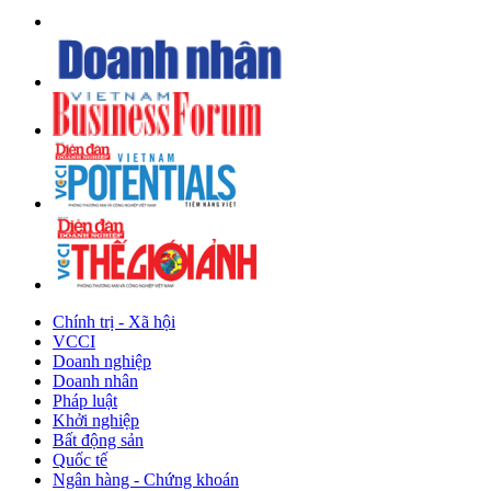
Chính trị - Xã hội
VCCI
Doanh nghiệp
Doanh nhân
Pháp luật
Khởi nghiệp
Bất động sản
Quốc tế
Ngân hàng - Chứng khoán
Du lịch
Kinh tế địa phương
Công nghệ