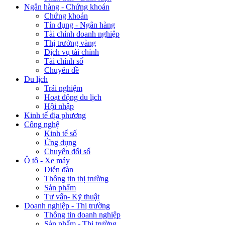
Ngân hàng - Chứng khoán
Chứng khoán
Tín dụng - Ngân hàng
Tài chính doanh nghiệp
Thị trường vàng
Dịch vụ tài chính
Tài chính số
Chuyên đề
Du lịch
Trải nghiệm
Hoạt động du lịch
Hội nhập
Kinh tế địa phương
Công nghệ
Kinh tế số
Ứng dụng
Chuyển đổi số
Ô tô - Xe máy
Diễn đàn
Thông tin thị trường
Sản phẩm
Tư vấn- Kỹ thuật
Doanh nghiệp - Thị trường
Thông tin doanh nghiệp
Sản phẩm - Thị trường