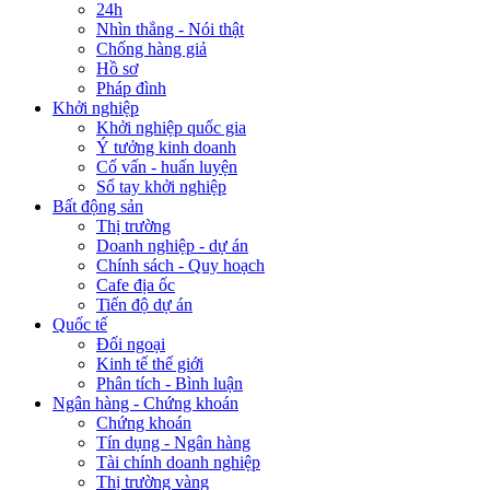
24h
Nhìn thẳng - Nói thật
Chống hàng giả
Hồ sơ
Pháp đình
Khởi nghiệp
Khởi nghiệp quốc gia
Ý tưởng kinh doanh
Cố vấn - huấn luyện
Sổ tay khởi nghiệp
Bất động sản
Thị trường
Doanh nghiệp - dự án
Chính sách - Quy hoạch
Cafe địa ốc
Tiến độ dự án
Quốc tế
Đối ngoại
Kinh tế thế giới
Phân tích - Bình luận
Ngân hàng - Chứng khoán
Chứng khoán
Tín dụng - Ngân hàng
Tài chính doanh nghiệp
Thị trường vàng