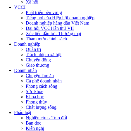
Xã hội
VCCI
Phát triển bền vững
Tiếng nói của Hiệp hội doanh nghiệp
Doanh nghiệp hàng đầu Việt Nam
Đại hội VCCI lần thứ VII
Xúc tiến đầu tư - Thương mại
Tham mưu chính sách
Doanh nghiệp
Quản trị
Trách nhiệm xã hội
Chuyển động
Giao thương
Doanh nhân
Chuyện làm ăn
Cà phê doanh nhân
Phong cách sống
Sức khỏe
Khoa học
Phong thủy
Chất lượng sống
Pháp luật
Nghiên cứu - Trao đổi
Bạn đọc
Kiến nghị