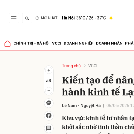
Hà Nội
36°C
/ 26 - 37°C
MỚI NHẤT
Gửi 
CHÍNH TRỊ - XÃ HỘI
VCCI
DOANH NGHIỆP
DOANH NHÂN
PHÁ
Trang chủ
VCCI
Kiến tạo để nân
hành kinh tế L
Lê Nam - Nguyệt Hà
06/06/2026 1
Khu vực kinh tế tư nhân t
khởi sắc nhờ tinh thần ch