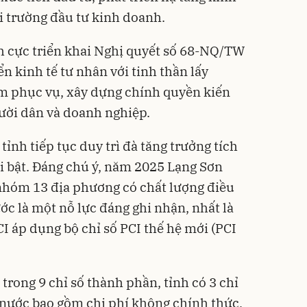
i trường đầu tư kinh doanh.
ch cực triển khai Nghị quyết số 68-NQ/TW
ển kinh tế tư nhân với tinh thần lấy
m phục vụ, xây dựng chính quyền kiến
ười dân và doanh nghiệp.
 tỉnh tiếp tục duy trì đà tăng trưởng tích
ổi bật. Đáng chú ý, năm 2025 Lạng Sơn
ng nhóm 13 địa phương có chất lượng điều
ớc là một nỗ lực đáng ghi nhận, nhất là
I áp dụng bộ chỉ số PCI thế hệ mới (PCI
trong 9 chỉ số thành phần, tỉnh có 3 chỉ
 nước bao gồm chi phí không chính thức,