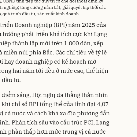
 UBND tỉnh tiếp tục duy trì cơ chế đối thoại định kỳ
 nghiệp; tăng cường nắm bắt, giải quyết kịp thời các
 quá trình đầu tư, sản xuất kinh doanh
t triển Doanh nghiệp (BPI) năm 2025 của
u hướng phát triển khá tích cực khi Lạng
hiệp thành lập mới trên 1.000 dân, xếp
 miền núi phía Bắc. Các chỉ tiêu về tỷ lệ
i hay doanh nghiệp có kế hoạch mở
rong hai năm tới đều ở mức cao, thể hiện
 đầu tư.
 điểm sáng, Hội nghị đã thẳng thắn nhìn
khi chỉ số BPI tổng thể của tỉnh đạt 4,07
ị cả nước và cách khá xa địa phương dẫn
nh. Phân tích sâu vào cấu trúc PCI, Lạng
hành phần thấp hơn mức trung vị cả nước