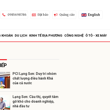
English
0985698786
Đặt báo
Quảng cáo
G KHOÁN
DU LỊCH
KINH TẾ ĐỊA PHƯƠNG
CÔNG NGHỆ
Ô TÔ - XE MÁY
IẾP
PCI Lạng Sơn: Duy trì nhóm
chất lượng điều hành Khá
ửi
của cả nước
Lạng Sơn: Cầu thị, quyết tâm
gỡ khó cho doanh nghiệp,
nhà đầu tư