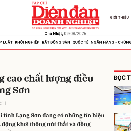
GIỚI THIỆU
bình luận
Chủ Nhật,
09/08/2026
P LUẬT
KHỞI NGHIỆP
BẤT ĐỘNG SẢN
QUỐC TẾ
NGÂN HÀNG - CHỨN
g cao chất lượng điều
ĐỌC T
ạng Sơn
Hủy
G
2:11
ại tỉnh Lạng Sơn đang có những tín hiệu
ủ động khơi thông nút thắt và đồng