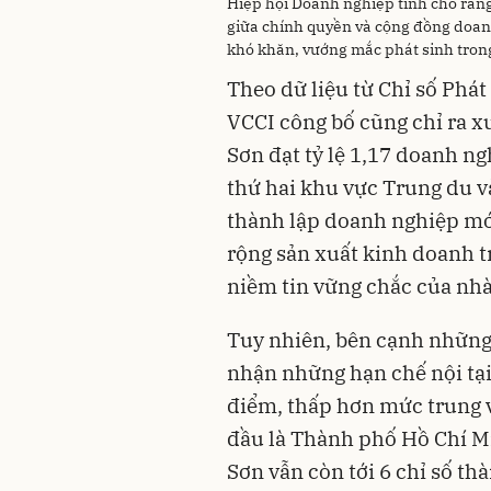
Hiệp hội Doanh nghiệp tỉnh cho rằng,
giữa chính quyền và cộng đồng doanh
khó khăn, vướng mắc phát sinh trong
Theo dữ liệu từ Chỉ số Phá
VCCI công bố cũng chỉ ra x
Sơn đạt tỷ lệ 1,17 doanh ng
thứ hai khu vực Trung du và
thành lập doanh nghiệp mớ
rộng sản xuất kinh doanh t
niềm tin vững chắc của nhà
Tuy nhiên, bên cạnh những
nhận những hạn chế nội tại 
điểm, thấp hơn mức trung v
đầu là Thành phố Hồ Chí Mi
Sơn vẫn còn tới 6 chỉ số t