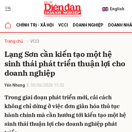
English
CHÍNH TRỊ - XÃ HỘI
VCCI
DOANH NGHIỆP
DOANH NH
bình luận
Trang chủ
VCCI
Lạng Sơn cần kiến tạo một hệ
sinh thái phát triển thuận lợi cho
doanh nghiệp
Yến Nhung
05/06/2026 15:32
Trong giai đoạn phát triển mới, cải cách
Hủy
G
không chỉ dừng ở việc đơn giản hóa thủ tục
hành chính mà cần hướng tới kiến tạo một hệ
sinh thái thuận lợi cho doanh nghiệp phát