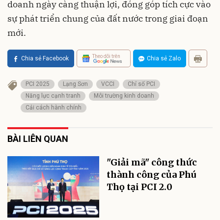
doanh ngày càng thuận lợi, đóng góp tích cực vào
sự phát triển chung của đất nước trong giai đoạn
mới.
Theo dõi trên
Chia sẻ Facebook
Chia sẻ Zalo
PCI 2025
Lạng Sơn
VCCI
Chỉ số PCI
Năng lực cạnh tranh
Môi trường kinh doanh
Cải cách hành chính
BÀI LIÊN QUAN
"Giải mã" công thức
thành công của Phú
Thọ tại PCI 2.0