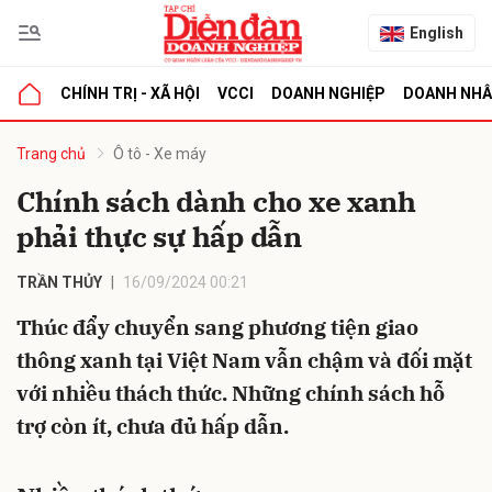
English
CHÍNH TRỊ - XÃ HỘI
VCCI
DOANH NGHIỆP
DOANH NH
bình luận
Trang chủ
Ô tô - Xe máy
Chính sách dành cho xe xanh
phải thực sự hấp dẫn
TRẦN THỦY
16/09/2024 00:21
Thúc đẩy chuyển sang phương tiện giao
thông xanh tại Việt Nam vẫn chậm và đối mặt
Hủy
G
với nhiều thách thức. Những chính sách hỗ
trợ còn ít, chưa đủ hấp dẫn.