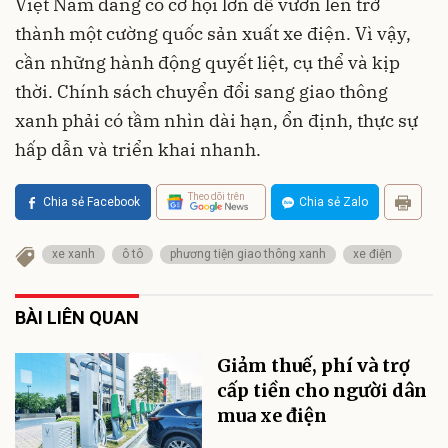
Việt Nam đang có cơ hội lớn để vươn lên trở
thành một cường quốc sản xuất xe điện. Vì vậy,
cần những hành động quyết liệt, cụ thể và kịp
thời. Chính sách chuyển đổi sang giao thông
xanh phải có tầm nhìn dài hạn, ổn định, thực sự
hấp dẫn và triển khai nhanh.
Theo dõi trên
Chia sẻ Facebook
Chia sẻ Zalo
xe xanh
ô tô
phương tiện giao thông xanh
xe điện
BÀI LIÊN QUAN
Giảm thuế, phí và trợ
cấp tiền cho người dân
mua xe điện