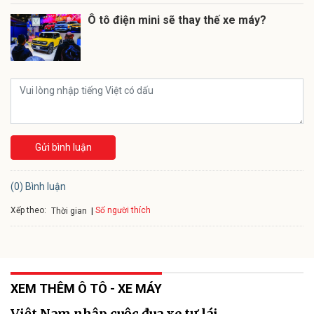
Ô tô điện mini sẽ thay thế xe máy?
Gửi bình luận
(0) Bình luận
Xếp theo:
Số người thích
Thời gian
XEM THÊM Ô TÔ - XE MÁY
Việt Nam nhập cuộc đua xe tự lái