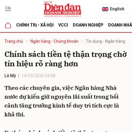
English
CHÍNH TRỊ - XÃ HỘI
VCCI
DOANH NGHIỆP
DOANH NH
bình luận
Trang chủ
Ngân hàng - Chứng khoán
Tín dụng - Ngân hàng
Chính sách tiền tệ thận trọng chờ
tín hiệu rõ ràng hơn
Lê Mỹ
14/03/2026 04:08
Theo các chuyên gia, việc Ngân hàng Nhà
nước dự kiến giữ nguyên lãi suất trong bối
Hủy
G
cảnh tăng trưởng kinh tế duy trì tích cực là
khả thi.