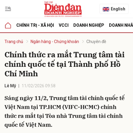
English
CHÍNH TRỊ - XÃ HỘI
VCCI
DOANH NGHIỆP
DOANH NH
bình luận
Trang chủ
Ngân hàng - Chứng khoán
Chuyên đề
Chính thức ra mắt Trung tâm tài
chính quốc tế tại Thành phố Hồ
Chí Minh
Lê Mỹ
11/02/2026 09:58
Sáng ngày 11/2, Trung tâm tài chính quốc tế
Hủy
G
Việt Nam tại TP.HCM (VIFC-HCMC) chính
thức ra mắt tại Tòa nhà Trung tâm tài chính
quốc tế Việt Nam.