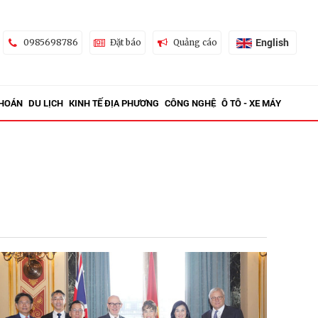
English
0985698786
Đặt báo
Quảng cáo
KHOÁN
DU LỊCH
KINH TẾ ĐỊA PHƯƠNG
CÔNG NGHỆ
Ô TÔ - XE MÁY