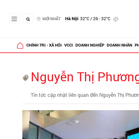
Hà Nội
32°C
/ 26 - 32°C
MỚI NHẤT
CHÍNH TRỊ - XÃ HỘI
VCCI
DOANH NGHIỆP
DOANH NHÂN
P
Nguyễn Thị Phươn
Tin tức cập nhật liên quan đến Nguyễn Thị Phươ