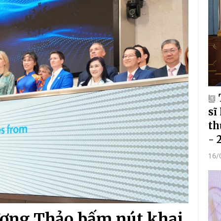
sĩ
th
- 
16/
ương Thảo bấm nút khai