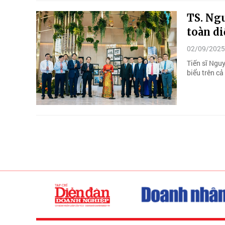
TS. Ngu
toàn di
02/09/2025
Tiến sĩ Nguy
biểu trên c