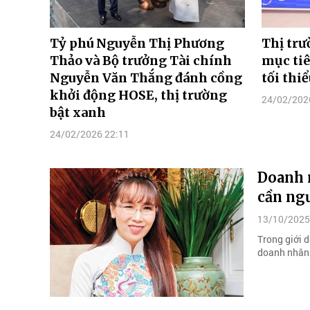
Tỷ phú Nguyễn Thị Phương
Thị tr
Thảo và Bộ trưởng Tài chính
mục ti
Nguyễn Văn Thắng đánh cồng
tối thi
khởi động HOSE, thị trường
24/02/202
bật xanh
24/02/2026 22:11
Doanh 
cần ng
13/10/2025
Trong giới 
doanh nhân 