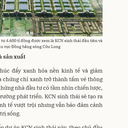
tư 4.600 tỉ đồng được xem là KCN sinh thái đầu tiên và
khu vực Đồng bằng sông Cửu Long
à sản xuất
thúc đẩy xanh hóa nền kinh tế và giảm
và chứng chỉ xanh trở thành tấm vé thông
hững nhà đầu tư có tầm nhìn chiến lược,
rường phát triển. KCN sinh thái sẽ tạo ra
inh tế vượt trội nhưng vẫn bảo đảm cảnh
trị sống.
iển dự án KCN sinh thái này, theo chủ đầu