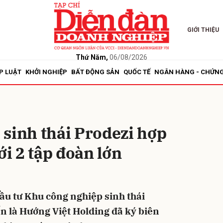
GIỚI THIỆU
bình luận
Thứ Năm,
06/08/2026
P LUẬT
KHỞI NGHIỆP
BẤT ĐỘNG SẢN
QUỐC TẾ
NGÂN HÀNG - CHỨN
sinh thái Prodezi hợp
ới 2 tập đoàn lớn
Hủy
G
ầu tư Khu công nghiệp sinh thái
ển là Hướng Việt Holding đã ký biên