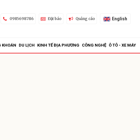
English
0985698786
Đặt báo
Quảng cáo
G KHOÁN
DU LỊCH
KINH TẾ ĐỊA PHƯƠNG
CÔNG NGHỆ
Ô TÔ - XE MÁY
ửi