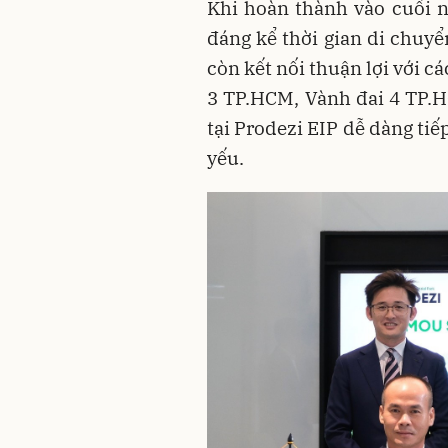
Khi hoàn thành vào cuối n
đáng kể thời gian di chuy
còn kết nối thuận lợi với c
3 TP.HCM, Vành đai 4 TP.H
tại Prodezi EIP dễ dàng tiế
yếu.