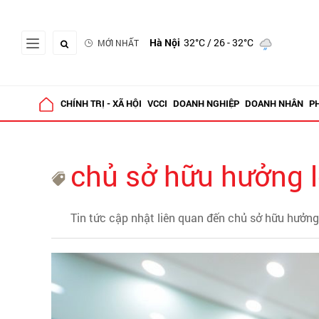
Hà Nội
32°C
/ 26 - 32°C
MỚI NHẤT
CHÍNH TRỊ - XÃ HỘI
VCCI
DOANH NGHIỆP
DOANH NHÂN
P
chủ sở hữu hưởng l
Tin tức cập nhật liên quan đến chủ sở hữu hưởng 