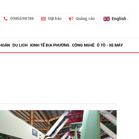
English
0985698786
Đặt báo
Quảng cáo
KHOÁN
DU LỊCH
KINH TẾ ĐỊA PHƯƠNG
CÔNG NGHỆ
Ô TÔ - XE MÁY