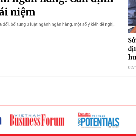
ái niệm
a đổi, bổ sung 3 luật ngành ngân hàng, một số ý kiến đề nghị,
Sử
đị
hư
02/