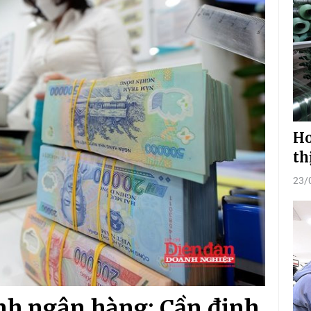
Ho
th
23/
ành ngân hàng: Cần định