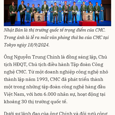
Nh
ậ
t B
ả
n là th
ị
trư
ờ
ng qu
ố
c t
ế
tr
ọ
ng đi
ể
m c
ủ
a CMC.
Trong
ả
nh là l
ễ
ra m
ắ
t văn phòng th
ứ
ba c
ủ
a CMC t
ạ
i
Tokyo ngày 18/9/2024.
Ông Nguyễn Trung Chính là đồng sáng lập, Chủ
tịch HĐQT, Chủ tịch điều hành Tập đoàn Công
nghệ CMC. Từ một doanh nghiệp công nghệ nhỏ
thành lập năm 1993, CMC đã phát triển thành
một trong những tập đoàn công nghệ hàng đầu
Việt Nam, với hơn 6.000 nhân sự, hoạt động tại
khoảng 30 thị trường quốc tế.
Dưới sự lãnh đạo của ông Chính và đội ngũ cộng