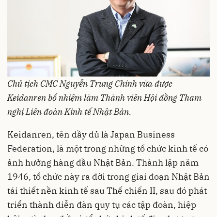
Ch
ủ
t
ị
ch CMC Nguy
ễ
n Trung Chính v
ừ
a đư
ợ
c
Keidanren b
ổ
nhi
ệ
m làm Thành viên H
ộ
i đ
ồ
ng Tham
ngh
ị
Liên đoàn Kinh t
ế
Nh
ậ
t B
ả
n.
Keidanren, tên đầy đủ là Japan Business
Federation, là một trong những tổ chức kinh tế có
ảnh hưởng hàng đầu Nhật Bản. Thành lập năm
1946, tổ chức này ra đời trong giai đoạn Nhật Bản
tái thiết nền kinh tế sau Thế chiến II, sau đó phát
triển thành diễn đàn quy tụ các tập đoàn, hiệp