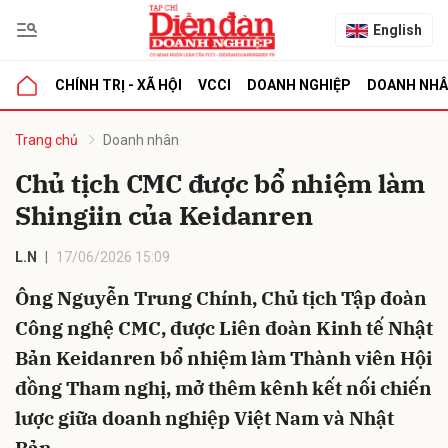
English
CHÍNH TRỊ - XÃ HỘI
VCCI
DOANH NGHIỆP
DOANH NH
bình luận
Trang chủ
Doanh nhân
Chủ tịch CMC được bổ nhiệm làm
Shingiin của Keidanren
L.N
17/06/2026 15:09
Ông Nguyễn Trung Chính, Chủ tịch Tập đoàn
Công nghệ CMC, được Liên đoàn Kinh tế Nhật
Hủy
G
Bản Keidanren bổ nhiệm làm Thành viên Hội
đồng Tham nghị, mở thêm kênh kết nối chiến
lược giữa doanh nghiệp Việt Nam và Nhật