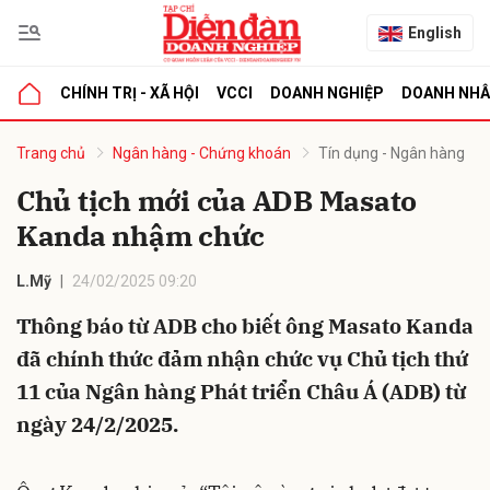
English
CHÍNH TRỊ - XÃ HỘI
VCCI
DOANH NGHIỆP
DOANH NH
bình luận
Trang chủ
Ngân hàng - Chứng khoán
Tín dụng - Ngân hàng
Chủ tịch mới của ADB Masato
Kanda nhậm chức
L.Mỹ
24/02/2025 09:20
Thông báo từ ADB cho biết ông Masato Kanda
đã chính thức đảm nhận chức vụ Chủ tịch thứ
Hủy
G
11 của Ngân hàng Phát triển Châu Á (ADB) từ
ngày 24/2/2025.