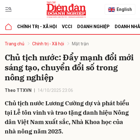
English
CHÍNH TRỊ - XÃ HỘI
VCCI
DOANH NGHIỆP
DOANH NH
bình luận
Trang chủ
Chính trị - Xã hội
Mặt trận
Chủ tịch nước: Đẩy mạnh đổi mới
sáng tạo, chuyển đổi số trong
nông nghiệp
Theo TTXVN
14/10/2025 23:06
Chủ tịch nước Lương Cường dự và phát biểu
Hủy
G
tại Lễ tôn vinh và trao tặng danh hiệu Nông
dân Việt Nam xuất sắc, Nhà Khoa học của
nhà nông năm 2025.