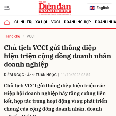
English
CHÍNH TRỊ - XÃ HỘI
VCCI
DOANH NGHIỆP
DOANH NH
bình luận
Trang chủ
VCCI
Chủ tịch VCCI gửi thông điệp
hiệu triệu cộng đồng doanh nhân
doanh nghiệp
DIỄM NGỌC - Ảnh: TUẤN NGỌC
11/10/2023 08:54
Chủ tịch VCCI gửi thông điệp hiệu triệu các
Hủy
G
Hiệp hội doanh nghiệp hãy tăng cường liên
kết, hợp tác trong hoạt động vì sự phát triển
chung của cộng đồng doanh nhân, doanh