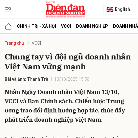
English
CHÍNH TRỊ - XÃ HỘI
VCCI
DOANH NGHIỆP
DOANH NH
bình luận
Trang chủ
VCCI
Chung tay vì đội ngũ doanh nhân
Việt Nam vững mạnh
Bài và ảnh: Thanh Trà
13/10/2025 15:50
Nhân Ngày Doanh nhân Việt Nam 13/10,
VCCI và Ban Chính sách, Chiến lược Trung
Hủy
G
ương trao đổi định hướng hợp tác, thúc đẩy
phát triển doanh nghiệp Việt Nam.