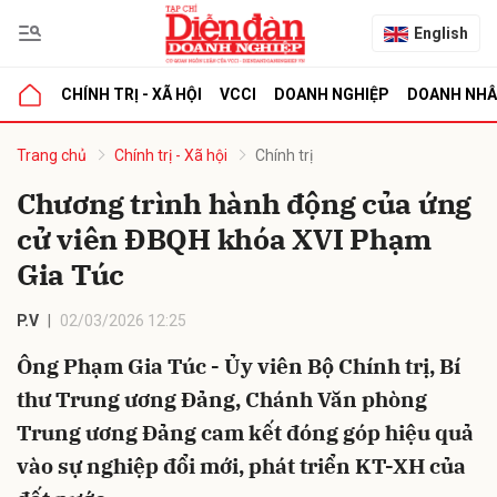
English
CHÍNH TRỊ - XÃ HỘI
VCCI
DOANH NGHIỆP
DOANH NH
bình luận
Trang chủ
Chính trị - Xã hội
Chính trị
Chương trình hành động của ứng
cử viên ĐBQH khóa XVI Phạm
Gia Túc
P.V
02/03/2026 12:25
Ông Phạm Gia Túc - Ủy viên Bộ Chính trị, Bí
Hủy
G
thư Trung ương Đảng, Chánh Văn phòng
Trung ương Đảng cam kết đóng góp hiệu quả
vào sự nghiệp đổi mới, phát triển KT-XH của