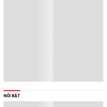
Toàn văn phát biểu Khai mạc Hội nghị Trung
ương 3, khoá XIV của Tổng Bí thư, Chủ tịch
nước Tô Lâm
Sáng 20/7, Hội nghị Trung ương 3, khoá XIV đã khai mạc trọng thể
tại Thủ đô Hà Nội. Tổng Bí thư, Chủ tịch nước Tô Lâm có bài phát
biểu chỉ đạo, định hướng quan trọng.