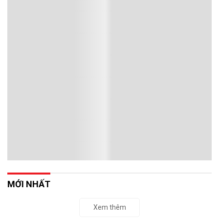
Phát biểu chỉ đạo của Tổng Bí thư, Chủ tịch
nước Tô Lâm tại Hội nghị quán triệt và triển
khai Nghị quyết 10-NQ/TW
Sáng 30/6, Tổng Bí thư, Chủ tịch nước Tô Lâm dự và phát biểu chỉ
đạo Hội nghị toàn quốc nghiên cứu, học tập, quán triệt và triển khai
thực hiện Nghị quyết số 10-NQ/TW ngày 8/6/2026 của Bộ Chính trị
về phát triển kinh tế có vốn đầu tư nước ngoài.