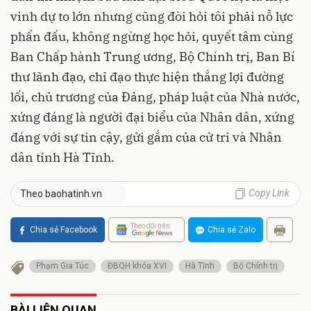
vinh dự to lớn nhưng cũng đòi hỏi tôi phải nỗ lực
phấn đấu, không ngừng học hỏi, quyết tâm cùng
Ban Chấp hành Trung ương, Bộ Chính trị, Ban Bí
thư lãnh đạo, chỉ đạo thực hiện thắng lợi đường
lối, chủ trương của Đảng, pháp luật của Nhà nước,
xứng đáng là người đại biểu của Nhân dân, xứng
đáng với sự tin cậy, gửi gắm của cử tri và Nhân
dân tỉnh Hà Tĩnh.
Copy Link
Theo baohatinh.vn
Theo dõi trên
Chia sẻ Facebook
Chia sẻ Zalo
Phạm Gia Túc
ĐBQH khóa XVI
Hà Tĩnh
Bộ Chính trị
BÀI LIÊN QUAN