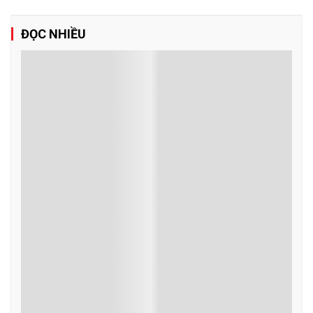
Quán triệt Nghị quyết 10-NQ/TW: Chuyển
mạnh từ thu hút FDI sang phát triển hệ sinh
thái kinh tế có vốn đầu tư nước ngoài
Trong giai đoạn mới, nhiệm vụ trọng tâm là phát huy hiệu quả các
nguồn lực quốc tế để cùng với nội lực của đất nước kiến tạo những
năng lực phát triển mới của quốc gia.