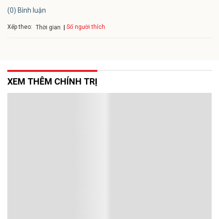
(0) Bình luận
Xếp theo:
Số người thích
Thời gian
XEM THÊM CHÍNH TRỊ
Phát biểu bế mạc Hội nghị Trung ương 3,
khóa XIV của Tổng Bí thư, Chủ tịch nước Tô
Lâm
Hôm nay, 24/7 tại Hà Nội, Tổng Bí thư, Chủ tịch nước Tô Lâm đã
phát biểu bế mạc Hội nghị lần thứ ba của Ban Chấp hành Trung
ương Đảng khóa XIV.