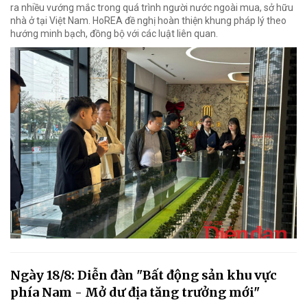
ra nhiều vướng mắc trong quá trình người nước ngoài mua, sở hữu
nhà ở tại Việt Nam. HoREA đề nghị hoàn thiện khung pháp lý theo
hướng minh bạch, đồng bộ với các luật liên quan.
Ngày 18/8: Diễn đàn "Bất động sản khu vực
phía Nam - Mở dư địa tăng trưởng mới"