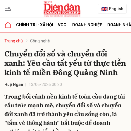
English
CHÍNH TRỊ - XÃ HỘI
VCCI
DOANH NGHIỆP
DOANH NH
bình luận
Trang chủ
Công nghệ
Chuyển đổi số và chuyển đổi
xanh: Yêu cầu tất yếu từ thực tiễn
kinh tế miền Đông Quảng Ninh
Huệ Ngân
13/06/2026 00:30
Trong bối cảnh nền kinh tế toàn cầu đang tái
Hủy
G
cấu trúc mạnh mẽ, chuyển đổi số và chuyển
đổi xanh đã trở thành yêu cầu sống còn, là
"tấm vé thông hành" bắt buộc để doanh