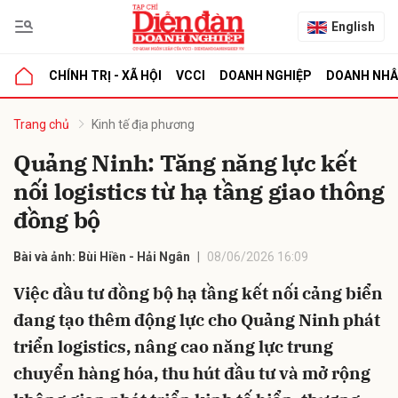
English
CHÍNH TRỊ - XÃ HỘI
VCCI
DOANH NGHIỆP
DOANH NH
bình luận
Trang chủ
Kinh tế địa phương
Quảng Ninh: Tăng năng lực kết
nối logistics từ hạ tầng giao thông
đồng bộ
Bài và ảnh: Bùi Hiền - Hải Ngân
08/06/2026 16:09
Việc đầu tư đồng bộ hạ tầng kết nối cảng biển
Hủy
G
đang tạo thêm động lực cho Quảng Ninh phát
triển logistics, nâng cao năng lực trung
chuyển hàng hóa, thu hút đầu tư và mở rộng