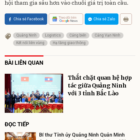
hội tham gia sâu hơn vào chuỗi giá trị toàn cầu.
Theo dõi trên
Chia sẻ Facebook
Chia sẻ Zalo
Quảng Ninh
Logistics
Cảng biển
Cảng Vạn Ninh
Kết nối liên vùng
Hạ tầng giao thông
BÀI LIÊN QUAN
Thắt chặt quan hệ hợp
tác giữa Quảng Ninh
với 3 tỉnh Bắc Lào
ĐỌC TIẾP
Bí thư Tỉnh ủy Quảng Ninh Quản Minh