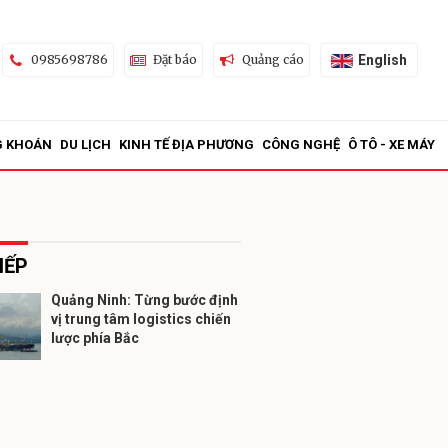
English
0985698786
Đặt báo
Quảng cáo
G KHOÁN
DU LỊCH
KINH TẾ ĐỊA PHƯƠNG
CÔNG NGHỆ
Ô TÔ - XE MÁY
IẾP
Quảng Ninh: Từng bước định
vị trung tâm logistics chiến
ửi
lược phía Bắc