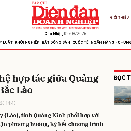
GIỚI THIỆU
bình luận
Chủ Nhật,
09/08/2026
P LUẬT
KHỞI NGHIỆP
BẤT ĐỘNG SẢN
QUỐC TẾ
NGÂN HÀNG - CHỨN
hệ hợp tác giữa Quảng
ĐỌC T
 Bắc Lào
Hủy
G
26 14:43
y (Lào), tỉnh Quảng Ninh phối hợp với
uận phương hướng, ký kết chương trình