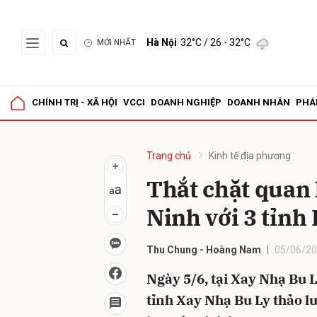
Hà Nội
32°C
/ 26 - 32°C
MỚI NHẤT
Gửi 
CHÍNH TRỊ - XÃ HỘI
VCCI
DOANH NGHIỆP
DOANH NHÂN
PHÁ
Trang chủ
Kinh tế địa phương
Thắt chặt quan 
Ninh với 3 tỉnh
Thu Chung - Hoàng Nam
05/06/20
Ngày 5/6, tại Xay Nhạ Bu L
tỉnh Xay Nhạ Bu Ly thảo l