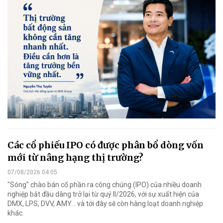
Các cổ phiếu IPO có được phân bổ dòng vốn
mới từ nâng hạng thị trường?
07/08/2026 04:05
"Sóng" chào bán cổ phần ra công chúng (IPO) của nhiều doanh
nghiệp bắt đầu dâng trở lại từ quý II/2026, với sự xuất hiện của
DMX, LPS, DVV, AMY... và tới đây sẽ còn hàng loạt doanh nghiệp
khác.