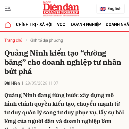
English
CHÍNH TRỊ - XÃ HỘI
VCCI
DOANH NGHIỆP
DOANH NH
bình luận
Trang chủ
Kinh tế địa phương
Quảng Ninh kiến tạo “đường
băng” cho doanh nghiệp tư nhân
bứt phá
Bùi Hiền
28/05/2026 11:07
Quảng Ninh đang từng bước xây dựng mô
Hủy
G
hình chính quyền kiến tạo, chuyển mạnh từ
tư duy quản lý sang tư duy phục vụ, lấy sự hài
lòng của người dân và doanh nghiệp làm