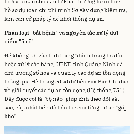
thời yêu cầu chủ đầu tư khẩn trương hoàn thiện
hồ sơ dự toán chi phí trình Sở Xây dựng kiểm tra,
làm căn cứ pháp lý để khơi thông dự án.
Phân loại "bắt bệnh" và nguyên tắc xử lý dứt
điểm "5 rõ"
Để không rơi vào tình trạng "đánh trống bỏ dùi"
hoặc xử lý cào bằng, UBND tỉnh Quảng Ninh đã
chủ trương số hóa và quản lý các dự án tồn đọng
thông qua Hệ thống cơ sở dữ liệu của Ban Chỉ đạo
về giải quyết các dự án tồn đọng (Hệ thống 751).
Đây được coi là "bộ não" giúp tỉnh theo dõi sát
sao, cập nhật tiến độ liên tục của từng dự án "gặp
khó".