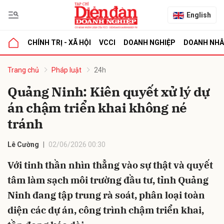
English
CHÍNH TRỊ - XÃ HỘI
VCCI
DOANH NGHIỆP
DOANH NH
bình luận
Trang chủ
Pháp luật
24h
Quảng Ninh: Kiên quyết xử lý dự
án chậm triển khai không né
tránh
Lê Cường
02/06/2026 00:30
Với tinh thần nhìn thẳng vào sự thật và quyết
Hủy
G
tâm làm sạch môi trường đầu tư, tỉnh Quảng
Ninh đang tập trung rà soát, phân loại toàn
diện các dự án, công trình chậm triển khai,