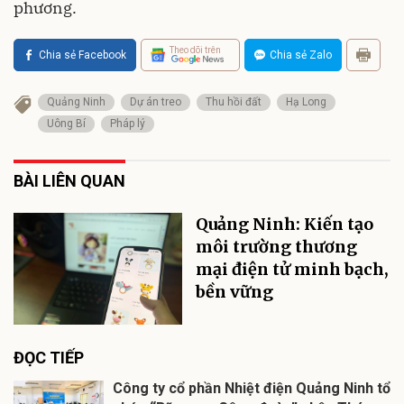
phương.
Theo dõi trên
Chia sẻ Facebook
Chia sẻ Zalo
Quảng Ninh
Dự án treo
Thu hồi đất
Hạ Long
Uông Bí
Pháp lý
BÀI LIÊN QUAN
Quảng Ninh: Kiến tạo
môi trường thương
mại điện tử minh bạch,
bền vững
ĐỌC TIẾP
Công ty cổ phần Nhiệt điện Quảng Ninh tổ