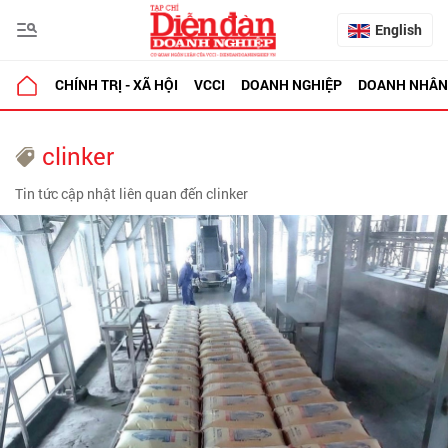
English
CHÍNH TRỊ - XÃ HỘI
VCCI
DOANH NGHIỆP
DOANH NHÂN
clinker
Tin tức cập nhật liên quan đến clinker