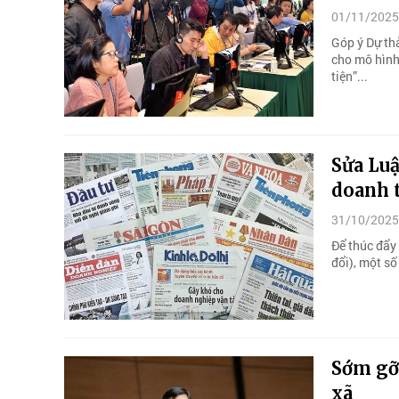
01/11/2025
Góp ý Dự thả
cho mô hình
tiện”...
Sửa Luậ
doanh 
31/10/2025
Để thúc đẩy 
đổi), một số
Sớm gỡ 
xã