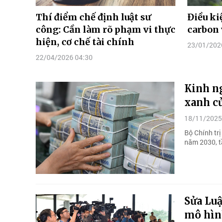
Thí điểm chế định luật sư
Điều ki
công: Cần làm rõ phạm vi thực
carbon 
hiện, cơ chế tài chính
23/01/202
22/04/2026 04:30
Kinh ng
xanh c
18/11/2025
Bộ Chính tr
năm 2030, t
Sửa Luậ
mô hìn