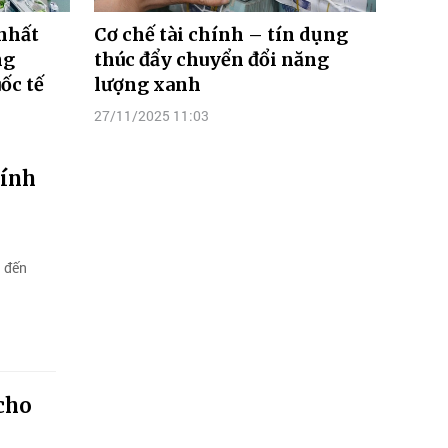
nhất
Cơ chế tài chính – tín dụng
ng
thúc đẩy chuyển đổi năng
ốc tế
lượng xanh
27/11/2025 11:03
hính
a đến
cho