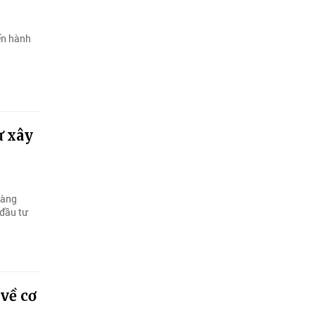
ến hành
ư xây
hàng
đầu tư
về cơ