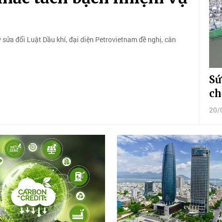
h
ý sửa đổi Luật Dầu khí, đại diện Petrovietnam đề nghị, cân
Sứ
ch
20/