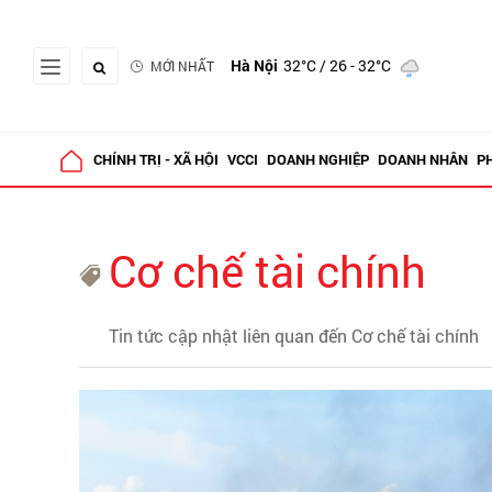
Hà Nội
32°C
/ 26 - 32°C
MỚI NHẤT
CHÍNH TRỊ - XÃ HỘI
VCCI
DOANH NGHIỆP
DOANH NHÂN
P
Cơ chế tài chính
Tin tức cập nhật liên quan đến Cơ chế tài chính