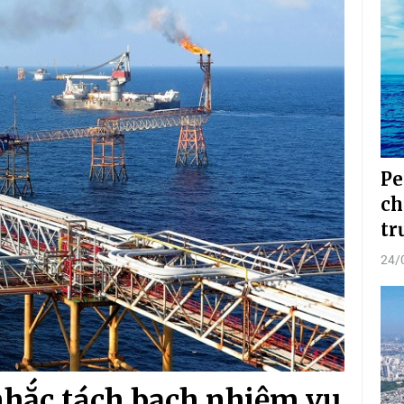
Pe
ch
tr
24/
nhắc tách bạch nhiệm vụ