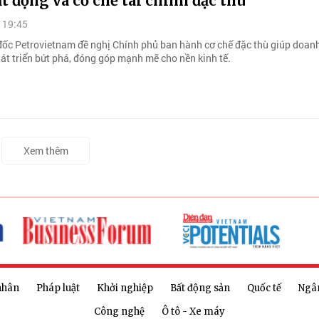
t động và cơ chế tài chính đặc thù
 19:45
ốc Petrovietnam đề nghị Chính phủ ban hành cơ chế đặc thù giúp doan
át triển bứt phá, đóng góp mạnh mẽ cho nền kinh tế.
Xem thêm
nhân
Pháp luật
Khởi nghiệp
Bất động sản
Quốc tế
Ngâ
Công nghệ
Ô tô - Xe máy