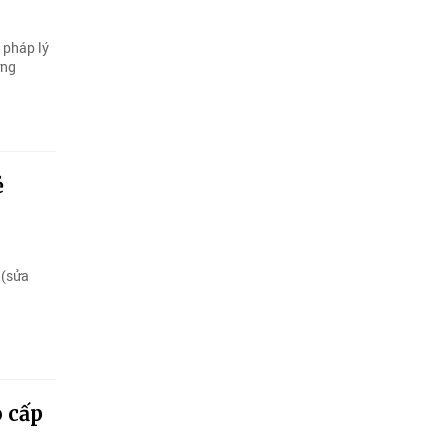
 pháp lý
ơng
ẻ
 (sửa
o cấp