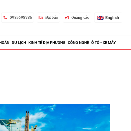
English
0985698786
Đặt báo
Quảng cáo
KHOÁN
DU LỊCH
KINH TẾ ĐỊA PHƯƠNG
CÔNG NGHỆ
Ô TÔ - XE MÁY