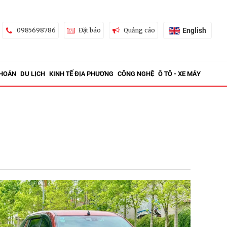
English
0985698786
Đặt báo
Quảng cáo
KHOÁN
DU LỊCH
KINH TẾ ĐỊA PHƯƠNG
CÔNG NGHỆ
Ô TÔ - XE MÁY