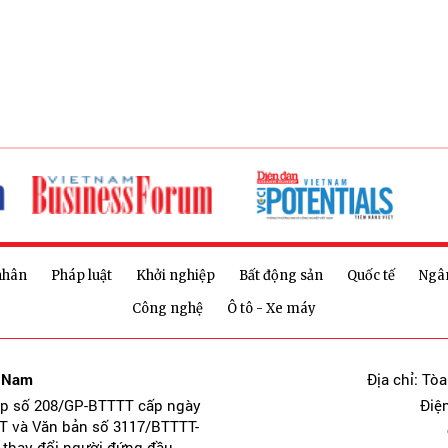
nhân
Pháp luật
Khởi nghiệp
Bất động sản
Quốc tế
Ngâ
Công nghệ
Ô tô - Xe máy
t Nam
Địa chỉ: Tò
ép số 208/GP-BTTTT cấp ngày
Điệ
T và Văn bản số 3117/BTTTT-
 thay đổi người đứng đầu.