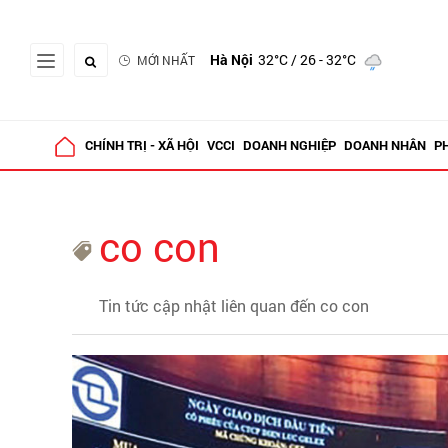
Hà Nội
32°C
/ 26 - 32°C
MỚI NHẤT
CHÍNH TRỊ - XÃ HỘI
VCCI
DOANH NGHIỆP
DOANH NHÂN
P
co con
Tin tức cập nhật liên quan đến co con