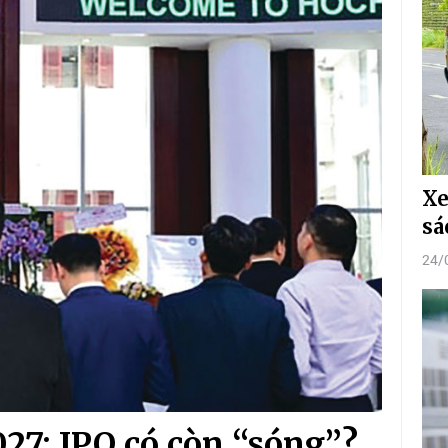
Xe
sá
24/
27: IPO có còn “sóng”?