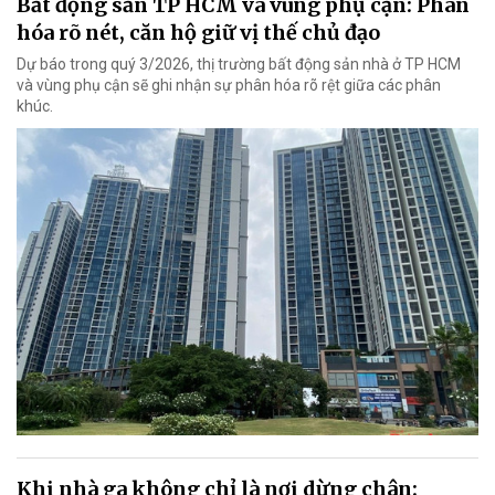
Bất động sản TP HCM và vùng phụ cận: Phân
hóa rõ nét, căn hộ giữ vị thế chủ đạo
Dự báo trong quý 3/2026, thị trường bất động sản nhà ở TP HCM
và vùng phụ cận sẽ ghi nhận sự phân hóa rõ rệt giữa các phân
khúc.
Khi nhà ga không chỉ là nơi dừng chân: