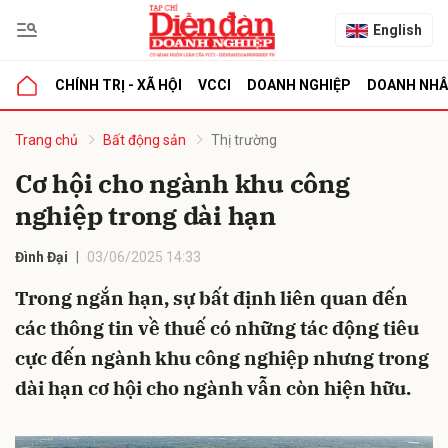
English
CHÍNH TRỊ - XÃ HỘI
VCCI
DOANH NGHIỆP
DOANH NH
bình luận
Trang chủ
Bất động sản
Thị trường
Cơ hội cho ngành khu công
nghiệp trong dài hạn
Đình Đại
03/06/2025 14:33
Trong ngắn hạn, sự bất định liên quan đến
các thông tin về thuế có những tác động tiêu
Hủy
G
cực đến ngành khu công nghiệp nhưng trong
dài hạn cơ hội cho ngành vẫn còn hiện hữu.