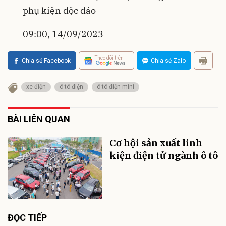
phụ kiện độc đáo
09:00, 14/09/2023
Theo dõi trên
Chia sẻ Facebook
Chia sẻ Zalo
xe điện
ô tô điện
ô tô điện mini
BÀI LIÊN QUAN
Cơ hội sản xuất linh
kiện điện tử ngành ô tô
ĐỌC TIẾP