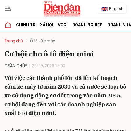
English
CHÍNH TRỊ - XÃ HỘI
VCCI
DOANH NGHIỆP
DOANH NH
bình luận
Trang chủ
Ô tô - Xe máy
Cơ hội cho ô tô điện mini
TRẦN THỦY
20/09/2023 15:00
Với việc các thành phố lớn đã lên kế hoạch
cấm xe máy từ năm 2030 và cả nước sẽ loại bỏ
xe sử dụng động cơ đốt trong vào năm 2045,
Hủy
G
cơ hội đang đến với các doanh nghiệp sản
xuất ô tô điện mini.