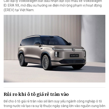
Các đại lý Volkswagen bắt đầu nhận đặt cọc mẫu xe Volkswagen
ID. ERA 9X, mở đầu xu hướng xe điện mở rộng phạm vị hoạt động
(EREV) tại Việt Nam.
Rủi ro khi ô tô giá rẻ tràn vào
Để cho ô tô giả rẻ tràn vào sẽ làm suy yếu ngành công nghiệp ô tô
trong nước và tạo ra sự lệ thuộc ngày càng lớn vào nguồn cung bên