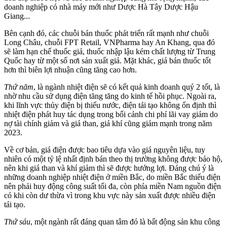
doanh nghiệp có nhà máy mới như Dược Hà Tây Dược Hậu
Giang...
Bên cạnh đó, các chuỗi bán thuốc phát triển rất mạnh như chuỗi
Long Châu, chuỗi FPT Retail, VNPharma hay An Khang, qua đó
sẽ làm hạn chế thuốc giả, thuốc nhập lậu kém chất lượng từ Trung
Quốc hay từ một số nơi sản xuất giả. Mặt khác, giá bán thuốc tốt
hơn thì biên lợi nhuận cũng tăng cao hơn.
Thứ năm
, là ngành nhiệt điện sẽ có kết quả kinh doanh quý 2 tốt, là
nhờ nhu cầu sử dụng điện tăng tăng do kinh tế hồi phục. Ngoài ra,
khi lĩnh vực thủy điện bị thiếu nước, điện tái tạo không ổn định thì
nhiệt điện phát huy tác dụng trong bối cảnh chi phí lãi vay giảm do
nợ tài chính giảm và giá than, giá khí cũng giảm mạnh trong năm
2023.
Về cơ bản, giá điện được bao tiêu dựa vào giá nguyên liệu, tuy
nhiên có một tỷ lệ nhất định bán theo thị trường không được bảo hộ,
nên khi giá than và khí giảm thì sẽ được hưởng lợi. Đáng chú ý là
những doanh nghiệp nhiệt điện ở miền Bắc, do miền Bắc thiếu điện
nên phải huy động công suất tối đa, còn phía miền Nam nguồn điện
có khi còn dư thừa vì trong khu vực này sản xuất được nhiều điện
tái tạo.
Thứ
sáu
, một ngành rất đáng quan tâm đó là bất động sản khu công