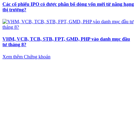
Các cổ phiếu IPO có được phân bổ dòng vốn mới từ nâng hạng
thị trường?
VHM, VCB, TCB, STB, FPT, GMD, PHP vào danh mục đầu
tư tháng 8?
Xem thêm Chứng khoán