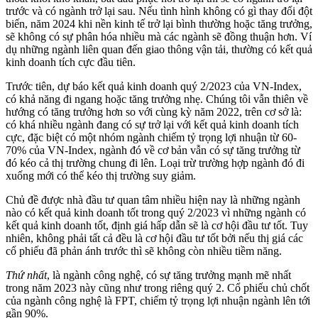
trước và có ngành trở lại sau. Nếu tình hình không có gì thay đổi đột
biến, năm 2024 khi nền kinh tế trở lại bình thường hoặc tăng trưởng,
sẽ không có sự phân hóa nhiều mà các ngành sẽ đồng thuận hơn. Ví
dụ những ngành liên quan đến giao thông vận tải, thường có kết quả
kinh doanh tích cực đầu tiên.
Trước tiên, dự báo kết quả kinh doanh quý 2/2023 của VN-Index,
có khả năng đi ngang hoặc tăng trưởng nhẹ. Chúng tôi vẫn thiên về
hướng có tăng trưởng hơn so với cùng kỳ năm 2022, trên cơ sở là:
có khá nhiều ngành đang có sự trở lại với kết quả kinh doanh tích
cực, đặc biệt có một nhóm ngành chiếm tỷ trọng lợi nhuận từ 60-
70% của VN-Index, ngành đó về cơ bản vẫn có sự tăng trưởng từ
đó kéo cả thị trường chung đi lên. Loại trừ trường hợp ngành đó đi
xuống mới có thể kéo thị trường suy giảm.
Chủ đề được nhà đầu tư quan tâm nhiều hiện nay là những ngành
nào có kết quả kinh doanh tốt trong quý 2/2023 vì những ngành có
kết quả kinh doanh tốt, định giá hấp dẫn sẽ là cơ hội đầu tư tốt. Tuy
nhiên, không phải tất cả đều là cơ hội đầu tư tốt bởi nếu thị giá các
cổ phiếu đã phản ánh trước thì sẽ không còn nhiều tiềm năng.
Thứ
nhất
, là ngành công nghệ, có sự tăng trưởng mạnh mẽ nhất
trong năm 2023 này cũng như trong riêng quý 2. Cổ phiếu chủ chốt
của ngành công nghệ là FPT, chiếm tỷ trọng lợi nhuận ngành lên tới
gần 90%.