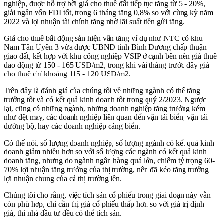
nghiệp, được hỗ trợ bời giá cho thuê đất tiếp tục tăng từ 5 - 20%,
giải ngân vốn FDI tốt, trong 6 tháng tăng 0,8% so với cùng kỳ năm
2022 và lợi nhuận tài chính tăng nhờ lãi suất tiền gửi tăng.
Giá cho thuê bất động sản hiện vẫn tăng ví dụ như NTC có khu
Nam Tân Uyên 3 vừa được UBND tỉnh Bình Dương chấp thuận
giao đất, kết hợp với khu công nghiệp VSIP ở cạnh bên nên giá thuê
dao động từ 150 - 165 USD/m2, trong khi vài tháng trước đây giá
cho thuê chỉ khoảng 115 - 120 USD/m2.
Trên đây là đánh giá của chúng tôi về những ngành có thể tăng
trưởng tốt và có kết quả kinh doanh tốt trong quý 2/2023. Ngược
lại, cũng có những ngành, những doanh nghiệp tăng trưởng kém
như dệt may, các doanh nghiệp liên quan đến vận tải biển, vận tải
đường bộ, hay các doanh nghiệp cảng biển.
Có thể nói, số lượng doanh nghiệp, số lượng ngành có kết quả kinh
doanh giảm nhiều hơn so với số lượng các ngành có kết quả kinh
doanh tăng, nhưng do ngành ngân hàng quá lớn, chiếm tỷ trọng 60-
70% lợi nhuận tăng trưởng của thị trường, nên đã kéo tăng trưởng
lợi nhuận chung của cả thị trường lên.
Chúng tôi cho rằng, việc tích sản cổ phiếu trong giai đoạn này vẫn
còn phù hợp, chỉ cần thị giá cổ phiếu thấp hơn so với giá trị định
giá, thì nhà đầu tư đều có thể tích sản.