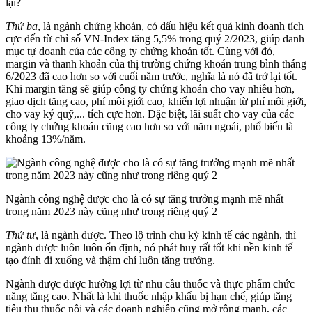
lại?
Thứ ba
, là ngành chứng khoán, có dấu hiệu kết quả kinh doanh tích
cực đến từ chỉ số VN-Index tăng 5,5% trong quý 2/2023, giúp danh
mục tự doanh của các công ty chứng khoán tốt. Cùng với đó,
margin và thanh khoản của thị trường chứng khoán trung bình tháng
6/2023 đã cao hơn so với cuối năm trước, nghĩa là nó đã trở lại tốt.
Khi margin tăng sẽ giúp công ty chứng khoán cho vay nhiều hơn,
giao dịch tăng cao, phí môi giới cao, khiến lợi nhuận từ phí môi giới,
cho vay ký quỹ,... tích cực hơn. Đặc biệt, lãi suất cho vay của các
công ty chứng khoán cũng cao hơn so với năm ngoái, phổ biến là
khoảng 13%/năm.
Ngành công nghệ được cho là có sự tăng trưởng mạnh mẽ nhất
trong năm 2023 này cũng như trong riêng quý 2
Thứ tư
, là ngành dược. Theo lộ trình chu kỳ kinh tế các ngành, thì
ngành dược luôn luôn ổn định, nó phát huy rất tốt khi nền kinh tế
tạo đỉnh đi xuống và thậm chí luôn tăng trưởng.
Ngành dược được hưởng lợi từ nhu cầu thuốc và thực phẩm chức
năng tăng cao. Nhất là khi thuốc nhập khẩu bị hạn chế, giúp tăng
tiêu thụ thuốc nội và các doanh nghiệp cũng mở rộng mạnh, các