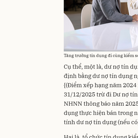
Tăng trưởng tín dụng đi cùng kiểm s
Cụ thể, một là, dư nợ tín d
định bằng dư nợ tín dụng n
{(Điểm xếp hạng năm 2024 x
31/12/2025 trừ đi Dư nợ tín
NHNN thông báo năm 2025 n
dụng thực hiện bán trong n
tính dư nợ tín dụng (nếu có
Hai là, tổ chức tín dụng ki