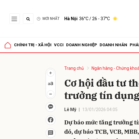
Hà Nội
36°C
/ 26 - 37°C
MỚI NHẤT
Gửi 
CHÍNH TRỊ - XÃ HỘI
VCCI
DOANH NGHIỆP
DOANH NHÂN
PHÁ
Trang chủ
Ngân hàng - Chứng kho
Cơ hội đầu tư t
trưởng tín dụn
Lê Mỹ
13/01/2026 04:05
Dự báo mức tăng trưởng tí
đó, dự báo TCB, VCB, MBB