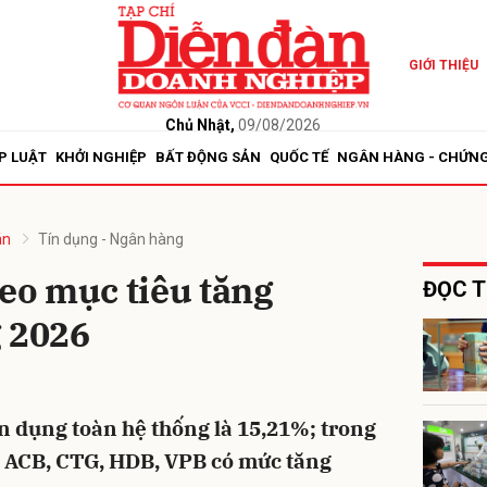
GIỚI THIỆU
bình luận
Chủ Nhật,
09/08/2026
P LUẬT
KHỞI NGHIỆP
BẤT ĐỘNG SẢN
QUỐC TẾ
NGÂN HÀNG - CHỨN
án
Tín dụng - Ngân hàng
heo mục tiêu tăng
ĐỌC T
g 2026
Hủy
G
n dụng toàn hệ thống là 15,21%; trong
, ACB, CTG, HDB, VPB có mức tăng