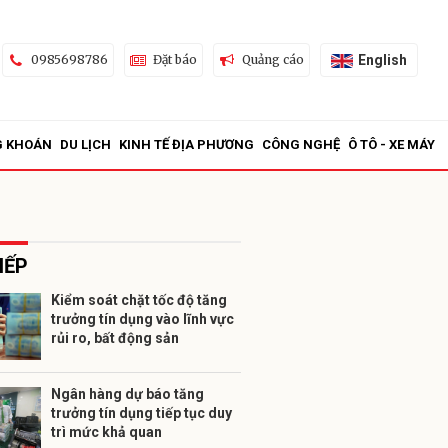
English
0985698786
Đặt báo
Quảng cáo
G KHOÁN
DU LỊCH
KINH TẾ ĐỊA PHƯƠNG
CÔNG NGHỆ
Ô TÔ - XE MÁY
IẾP
Kiểm soát chặt tốc độ tăng
trưởng tín dụng vào lĩnh vực
ửi
rủi ro, bất động sản
Ngân hàng dự báo tăng
trưởng tín dụng tiếp tục duy
trì mức khả quan