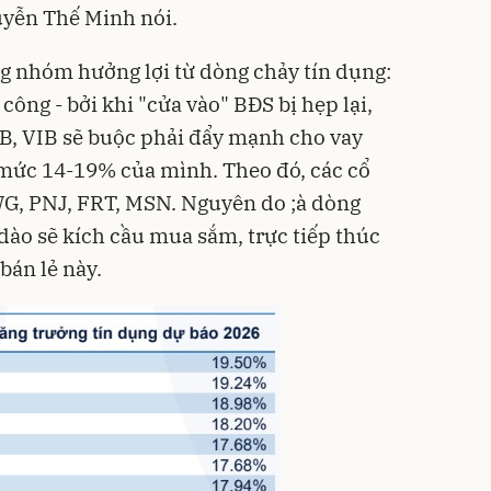
uyễn Thế Minh nói.
ng nhóm hưởng lợi từ dòng chảy tín dụng:
công - bởi khi "cửa vào" BĐS bị hẹp lại,
B, VIB sẽ buộc phải đẩy mạnh cho vay
 mức 14-19% của mình. Theo đó, các cổ
G, PNJ, FRT, MSN. Nguyên do ;à dòng
dào sẽ kích cầu mua sắm, trực tiếp thúc
bán lẻ này.