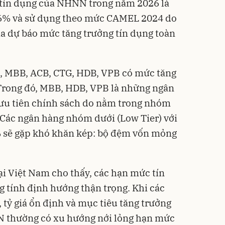
 tín dụng của NHNN trong năm 2026 là
2,6% và sử dụng theo mức CAMEL 2024 do
ia dự báo mức tăng trưởng tín dụng toàn
B, MBB, ACB, CTG, HDB, VPB có mức tăng
 Trong đó, MBB, HDB, VPB là những ngân
ưu tiên chính sách do nằm trong nhóm
 Các ngân hàng nhóm dưới (Low Tier) với
 sẽ gặp khó khăn kép: bộ đệm vốn mỏng
tại Việt Nam cho thấy, các hạn mức tín
tính định hướng thận trọng. Khi các
 tỷ giá ổn định và mục tiêu tăng trưởng
N thường có xu hướng nới lỏng hạn mức