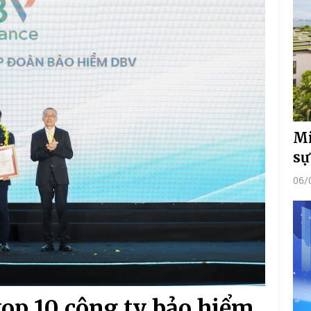
Mi
sự
06/
top 10 công ty bảo hiểm