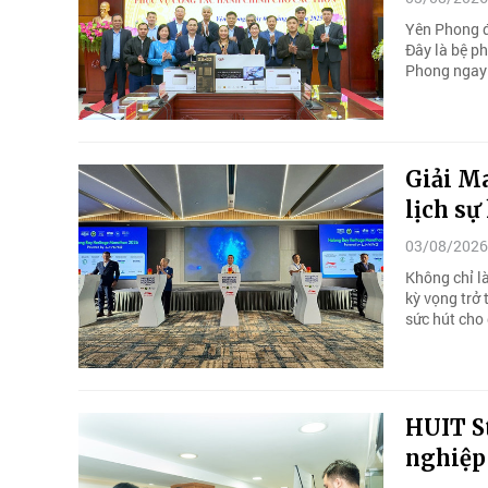
Yên Phong đ
Đây là bệ p
Phong ngay
Giải Ma
lịch sự
03/08/2026
Không chỉ l
kỳ vọng trở 
sức hút cho
HUIT St
nghiệp