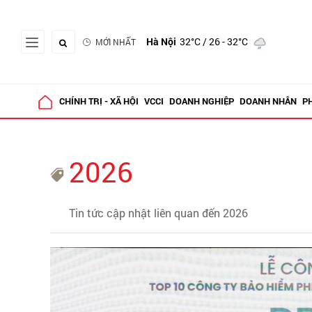
Hà Nội
32°C
/ 26 - 32°C
MỚI NHẤT
CHÍNH TRỊ - XÃ HỘI
VCCI
DOANH NGHIỆP
DOANH NHÂN
P
2026
Tin tức cập nhật liên quan đến 2026