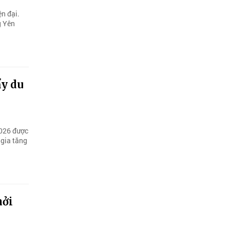
n đại.
g Yên
ẩy du
2026 được
 gia tăng
hởi