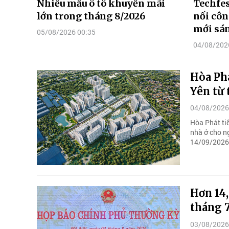
Nhiều mẫu ô tô khuyến mãi
Techfes
lớn trong tháng 8/2026
nối côn
mới sán
05/08/2026 00:35
04/08/202
Hòa Phá
Yên từ
04/08/2026
Hòa Phát ti
nhà ở cho n
14/09/2026, 
Hơn 14
tháng 
03/08/2026