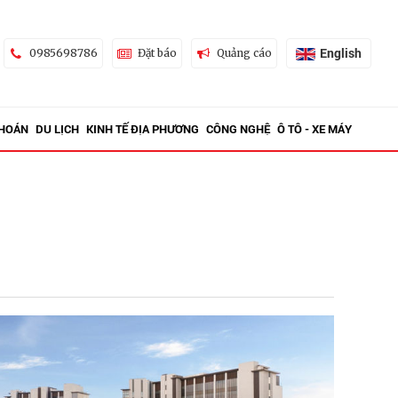
English
0985698786
Đặt báo
Quảng cáo
KHOÁN
DU LỊCH
KINH TẾ ĐỊA PHƯƠNG
CÔNG NGHỆ
Ô TÔ - XE MÁY