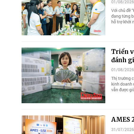
01/08/2026
Với chủ đề “
đang từng b
hỗ trợ khởi 
Triển v
đánh g
01/08/2026
Thị trường c
kinh doanh 
vẫn được gi
AMES 2
31/07/2026