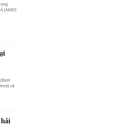
trong
m Á (AMES
ại
 (Best
ence) và
 hải