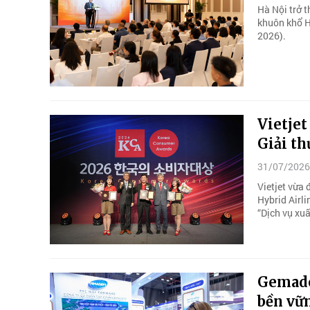
Hà Nội trở t
khuôn khổ H
2026).
Vietjet
Giải t
31/07/2026
Vietjet vừa
Hybrid Airli
“Dịch vụ xuấ
Gemadep
bền vữ