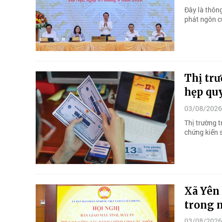
Đây là thôn
phát ngôn c
Thị trư
hẹp quy
03/08/2026
Thị trường 
chứng kiến 
Xã Yên
trong 
03/08/2026