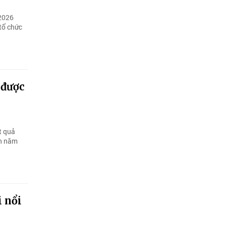
 2026
tổ chức
 được
t quả
ận năm
 nổi