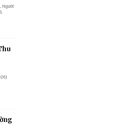
, Người
6.
 Thu
026)
ường