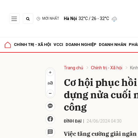
Hà Nội
32°C
/ 26 - 32°C
MỚI NHẤT
Gửi 
CHÍNH TRỊ - XÃ HỘI
VCCI
DOANH NGHIỆP
DOANH NHÂN
PHÁ
Trang chủ
Chính trị - Xã hội
Kinh
Cơ hội phục hồi
dựng nửa cuối 
công
ĐÌNH ĐẠI
24/06/2024 04:30
Việc tăng cường giải ngân 