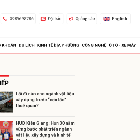
English
0985698786
Đặt báo
Quảng cáo
G KHOÁN
DU LỊCH
KINH TẾ ĐỊA PHƯƠNG
CÔNG NGHỆ
Ô TÔ - XE MÁY
IẾP
Lối đi nào cho ngành vật liệu
xây dựng trước “cơn lốc”
ửi
thuế quan?
HUD Kiên Giang: Hơn 30 năm
vững bước phát triển ngành
vật liệu xây dựng và kinh tế