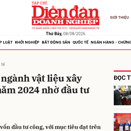
GIỚI THIỆU
bình luận
Thứ Bảy,
08/08/2026
P LUẬT
KHỞI NGHIỆP
BẤT ĐỘNG SẢN
QUỐC TẾ
NGÂN HÀNG - CHỨN
 tế
 ngành vật liệu xây
ĐỌC T
năm 2024 nhờ đầu tư
Hủy
G
vốn đầu tư công, với mục tiêu đạt trên