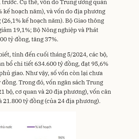
 trước. Cụ thể, vốn do Trung ương quản
3% kế hoạch năm), và vốn do địa phương
g (26,1% kế hoạch năm). Bộ Giao thông
, giảm 19,1%; Bộ Nông nghiệp và Phát
000 tỷ đồng, tăng 37%.
iết, tính đến cuối tháng 5/2024, các bộ,
n bổ chi tiết 634.600 tỷ đồng, đạt 95,6%
hủ giao. Như vậy, số vốn còn lại chưa
tỷ đồng. Trong đó, vốn ngân sách Trung
21 bộ, cơ quan và 20 địa phương), vốn cân
à 21.800 tỷ đồng (của 24 địa phương).