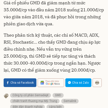
Giá cổ phiếu GMD đã giảm mạnh từ mức
35.000đ/cp vào đầu năm 2018 xuống 21.000đ/cp
vào giữa năm 2018, và đã phục hồi trong những
phiên giao dịch vừa qua.
Theo phân tích kỹ thuật, các chỉ số MACD, ADX,
RSI, Stochastic… cho thấy GMD đang chịu áp lực
điều chỉnh nhẹ. Nếu vẫn trụ vững trên
25.000đ/cp, thì GMD sẽ tiếp tục tăng và thách
thức 30.000-40.000đ/cp trong ngắn hạn. Ngược
lại, GMD có thể giảm xuống vùng 20.000đ/cp.
Theo dõi trên
Chia sẻ Facebook
Chia sẻ Zalo
Công ty cổ phần Gemadept
GMD
chiến tranh thương mại Mỹ- Trung
Gemalink
diễn đàn doanh nghiệp
cảng biển