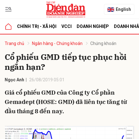
English
CHÍNH TRỊ - XÃ HỘI
VCCI
DOANH NGHIỆP
DOANH NH
bình luận
Trang chủ
Ngân hàng - Chứng khoán
Chứng khoán
Cổ phiếu GMD tiếp tục phục hồi
ngắn hạn?
Ngọc Anh
26/08/2019 05:01
Giá cổ phiếu GMD của Công ty Cổ phần
Gemadept (HOSE: GMD) đã liên tục tăng từ
Hủy
G
đầu tháng 8 đến nay.