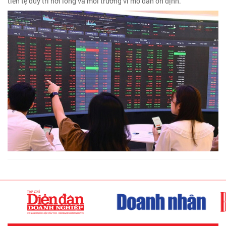
tiền tệ duy trì nới lỏng và môi trường vĩ mô dần ổn định.