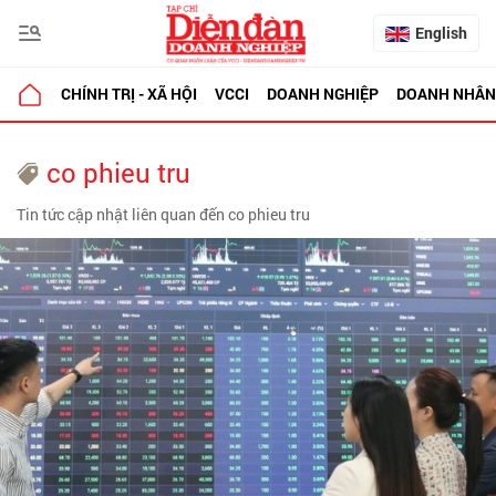
English
CHÍNH TRỊ - XÃ HỘI
VCCI
DOANH NGHIỆP
DOANH NHÂN
co phieu tru
Tin tức cập nhật liên quan đến co phieu tru