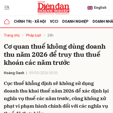
English
CHÍNH TRỊ - XÃ HỘI
VCCI
DOANH NGHIỆP
DOANH NH
bình luận
Trang chủ
Pháp luật
24h
Cơ quan thuế không dùng doanh
thu năm 2026 để truy thu thuế
khoán các năm trước
Hoàng Oanh
09/03/2026 00:05
Cục thuế khẳng định sẽ không sử dụng
Hủy
G
doanh thu khai thuế năm 2026 để xác định lại
nghĩa vụ thuế các năm trước, cũng không xử
phạt vi phạm hành chính đối với các nghĩa vụ