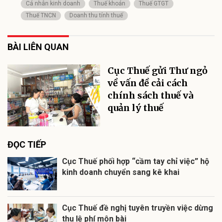
Cá nhân kinh doanh
Thuế khoán
Thuế GTGT
Thuế TNCN
Doanh thu tính thuế
BÀI LIÊN QUAN
Cục Thuế gửi Thư ngỏ
về vấn đề cải cách
chính sách thuế và
quản lý thuế
ĐỌC TIẾP
Cục Thuế phối hợp “cầm tay chỉ việc” hộ
kinh doanh chuyển sang kê khai
Cục Thuế đề nghị tuyên truyền việc dừng
thu lệ phí môn bài