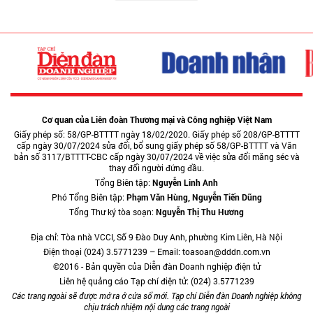
Cơ quan của Liên đoàn Thương mại và Công nghiệp Việt Nam
Giấy phép số: 58/GP-BTTTT ngày 18/02/2020. Giấy phép số 208/GP-BTTTT
cấp ngày 30/07/2024 sửa đổi, bổ sung giấy phép số 58/GP-BTTTT và Văn
bản số 3117/BTTTT-CBC cấp ngày 30/07/2024 về việc sửa đổi măng séc và
thay đổi người đứng đầu.
Tổng Biên tập:
Nguyễn Linh Anh
Phó Tổng Biên tập:
Phạm Văn Hùng, Nguyễn Tiến Dũng
Tổng Thư ký tòa soạn:
Nguyễn Thị Thu Hương
Địa chỉ: Tòa nhà VCCI, Số 9 Đào Duy Anh, phường Kim Liên, Hà Nội
Điện thoại (024) 3.5771239 – Email: toasoan@dddn.com.vn
©2016 - Bản quyền của Diễn đàn Doanh nghiệp điện tử
Liên hệ quảng cáo Tạp chí điện tử: (024) 3.5771239
Các trang ngoài sẽ được mở ra ở cửa sổ mới. Tạp chí Diễn đàn Doanh nghiệp không
chịu trách nhiệm nội dung các trang ngoài