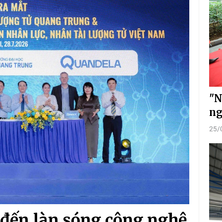
"N
ng
25/
 đến làn sóng công nghệ