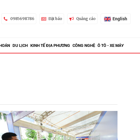
English
0985698786
Đặt báo
Quảng cáo
KHOÁN
DU LỊCH
KINH TẾ ĐỊA PHƯƠNG
CÔNG NGHỆ
Ô TÔ - XE MÁY