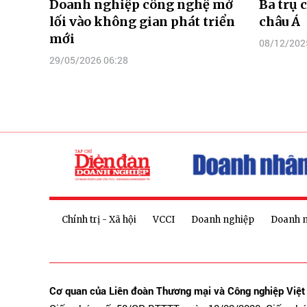
Doanh nghiệp công nghệ mở
Ba trụ 
lối vào không gian phát triển
châu Á
mới
08/12/202
29/05/2026 06:28
Chính trị - Xã hội
VCCI
Doanh nghiệp
Doanh 
Cơ quan của Liên đoàn Thương mại và Công nghiệp Việ