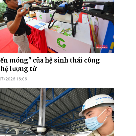
ền móng" của hệ sinh thái công
hệ lượng tử
07/2026 16:06