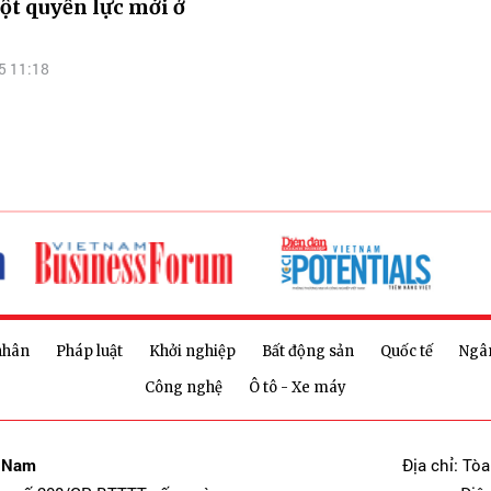
cột quyền lực mới ở
5 11:18
nhân
Pháp luật
Khởi nghiệp
Bất động sản
Quốc tế
Ngâ
Công nghệ
Ô tô - Xe máy
t Nam
Địa chỉ: Tò