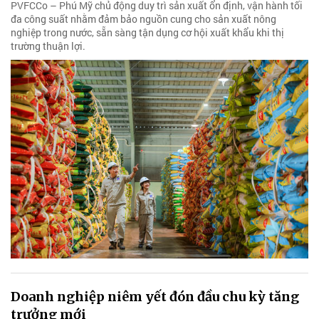
PVFCCo – Phú Mỹ chủ động duy trì sản xuất ổn định, vận hành tối
đa công suất nhằm đảm bảo nguồn cung cho sản xuất nông
nghiệp trong nước, sẵn sàng tận dụng cơ hội xuất khẩu khi thị
trường thuận lợi.
Doanh nghiệp niêm yết đón đầu chu kỳ tăng
trưởng mới