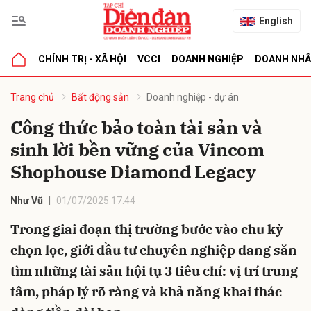
English
CHÍNH TRỊ - XÃ HỘI
VCCI
DOANH NGHIỆP
DOANH NH
bình luận
Trang chủ
Bất động sản
Doanh nghiệp - dự án
Công thức bảo toàn tài sản và
sinh lời bền vững của Vincom
Shophouse Diamond Legacy
Như Vũ
01/07/2025 17:44
Trong giai đoạn thị trường bước vào chu kỳ
Hủy
G
chọn lọc, giới đầu tư chuyên nghiệp đang săn
tìm những tài sản hội tụ 3 tiêu chí: vị trí trung
tâm, pháp lý rõ ràng và khả năng khai thác