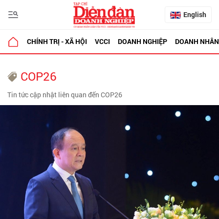
English
CHÍNH TRỊ - XÃ HỘI
VCCI
DOANH NGHIỆP
DOANH NHÂN
COP26
Tin tức cập nhật liên quan đến COP26