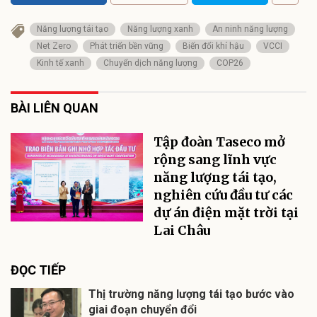
Năng lượng tái tạo
Năng lượng xanh
An ninh năng lượng
Net Zero
Phát triển bền vững
Biến đổi khí hậu
VCCI
Kinh tế xanh
Chuyển dịch năng lượng
COP26
BÀI LIÊN QUAN
Tập đoàn Taseco mở
rộng sang lĩnh vực
năng lượng tái tạo,
nghiên cứu đầu tư các
dự án điện mặt trời tại
Lai Châu
ĐỌC TIẾP
Thị trường năng lượng tái tạo bước vào
giai đoạn chuyển đổi