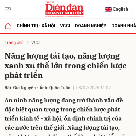
English
CHÍNH TRỊ - XÃ HỘI
VCCI
DOANH NGHIỆP
DOANH NH
bình luận
Trang chủ
VCCI
Năng lượng tái tạo, năng lượng
xanh xu thế lớn trong chiến lược
phát triển
Bài: Gia Nguyễn - Ảnh: Quốc Tuấn
08/07/2026 11:02
An ninh năng lượng đang trở thành vấn đề
Hủy
G
đặc biệt quan trọng trong chiến lược phát
triển kinh tế - xã hội, ổn định chính trị của
các nước trên thế giới. Năng lượng tái tạo,