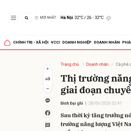
Hà Nội
32°C
/ 26 - 32°C
MỚI NHẤT
Gửi 
CHÍNH TRỊ - XÃ HỘI
VCCI
DOANH NGHIỆP
DOANH NHÂN
PHÁ
Trang chủ
Doanh nhân
Cà phê 
Thị trường năng
giai đoạn chuyể
Đình Đại ghi
28/06/2026 02:41
Sau thời kỳ tăng trưởng n
trường năng lượng Việt N