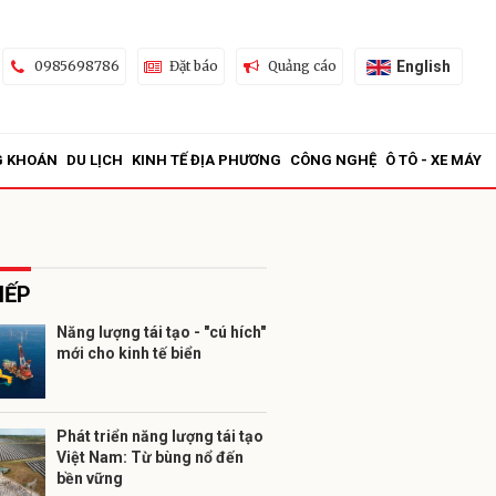
English
0985698786
Đặt báo
Quảng cáo
G KHOÁN
DU LỊCH
KINH TẾ ĐỊA PHƯƠNG
CÔNG NGHỆ
Ô TÔ - XE MÁY
IẾP
Năng lượng tái tạo - "cú hích"
mới cho kinh tế biển
ửi
Phát triển năng lượng tái tạo
Việt Nam: Từ bùng nổ đến
bền vững