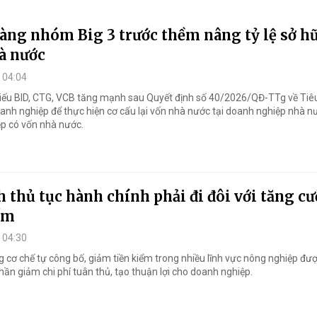
àng nhóm Big 3 trước thềm nâng tỷ lệ sở h
à nước
 04:04
ếu BID, CTG, VCB tăng mạnh sau Quyết định số 40/2026/QĐ-TTg về Tiêu
oanh nghiệp để thực hiện cơ cấu lại vốn nhà nước tại doanh nghiệp nhà n
p có vốn nhà nước.
h thủ tục hành chính phải đi đôi với tăng c
ểm
 04:30
g cơ chế tự công bố, giảm tiền kiểm trong nhiều lĩnh vực nông nghiệp đư
hần giảm chi phí tuân thủ, tạo thuận lợi cho doanh nghiệp.