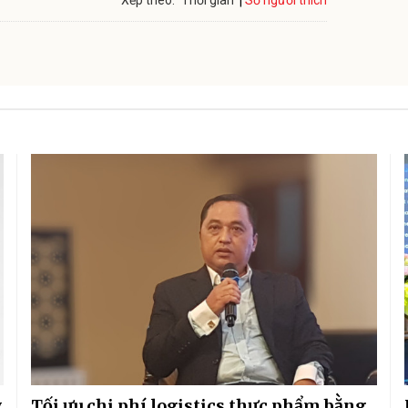
Số người thích
Xếp theo:
Thời gian
y
Tối ưu chi phí logistics thực phẩm bằng