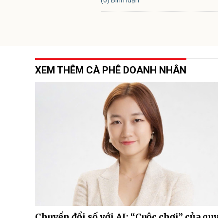
(0) Bình luận
XEM THÊM CÀ PHÊ DOANH NHÂN
Chuyển đổi số với AI: “Cuộc chơi” của qu