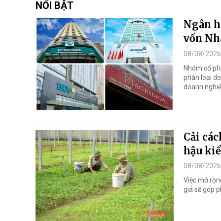
NỔI BẬT
Ngân h
vốn Nh
08/08/2026
Nhóm cổ phi
phân loại d
doanh nghiệ
Cải các
hậu ki
08/08/2026
Việc mở rộn
giá sẽ góp p