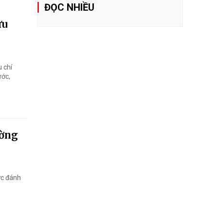
ĐỌC NHIỀU
ữu
 chí
ước,
ường
ợc đánh