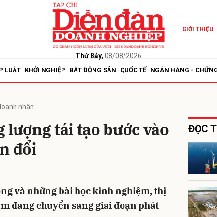
GIỚI THIỆU
bình luận
Thứ Bảy,
08/08/2026
P LUẬT
KHỞI NGHIỆP
BẤT ĐỘNG SẢN
QUỐC TẾ
NGÂN HÀNG - CHỨN
doanh nhân
 lượng tái tạo bước vào
ĐỌC T
n đổi
Hủy
G
óng và những bài học kinh nghiệm, thị
am đang chuyển sang giai đoạn phát